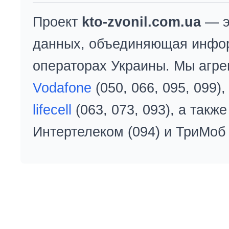
Проект
kto-zvonil.com.ua
— э
данных, объединяющая инфо
операторах Украины. Мы агре
Vodafone
(050, 066, 095, 099)
lifecell
(063, 073, 093), а так
Интертелеком (094) и ТриМоб 