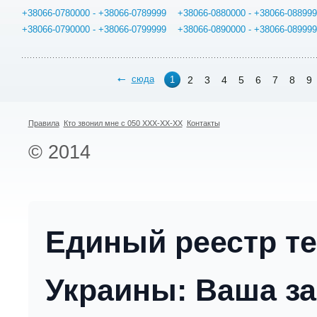
+38066-0780000 - +38066-0789999
+38066-0880000 - +38066-08899
+38066-0790000 - +38066-0799999
+38066-0890000 - +38066-08999
сюда
2
3
4
5
6
7
8
9
1
Правила
Кто звонил мне с 050 XXX-XX-XX
Контакты
© 2014
Единый реестр т
Украины: Ваша за