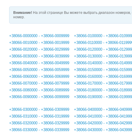
Внимание!
На этой странице Вы можете выбрать диапазон номеров, 
номер.
+38066-0000000 - +38066-0009999
+38066-0100000 - +38066-01099
+38066-0010000 - +38066-0019999
+38066-0110000 - +38066-011999
+38066-0020000 - +38066-0029999
+38066-0120000 - +38066-01299
+38066-0030000 - +38066-0039999
+38066-0130000 - +38066-01399
+38066-0040000 - +38066-0049999
+38066-0140000 - +38066-01499
+38066-0050000 - +38066-0059999
+38066-0150000 - +38066-01599
+38066-0060000 - +38066-0069999
+38066-0160000 - +38066-01699
+38066-0070000 - +38066-0079999
+38066-0170000 - +38066-01799
+38066-0080000 - +38066-0089999
+38066-0180000 - +38066-01899
+38066-0090000 - +38066-0099999
+38066-0190000 - +38066-01999
+38066-0300000 - +38066-0309999
+38066-0400000 - +38066-04099
+38066-0310000 - +38066-0319999
+38066-0410000 - +38066-04199
+38066-0320000 - +38066-0329999
+38066-0420000 - +38066-04299
+38066-0330000 - +38066-0339999
+38066-0430000 - +38066-04399