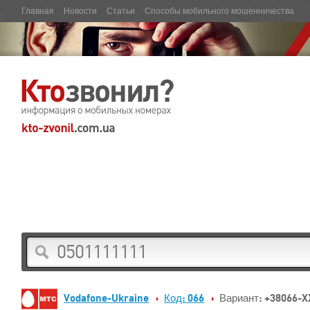
Главная
Новости
Статьи
Способы мобильного мошенничества
Vodafone-Ukraine
Код: 066
Вариант: +38066-