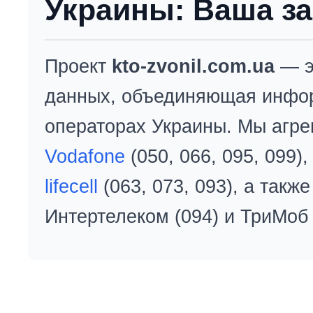
Украины: Ваша за
Проект
kto-zvonil.com.ua
— э
данных, объединяющая инфо
операторах Украины. Мы агре
Vodafone
(050, 066, 095, 099)
lifecell
(063, 073, 093), а так
Интертелеком (094) и ТриМоб 