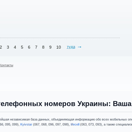
туда
2
3
4
5
6
7
8
9
10
Контакты
телефонных номеров Украины: Ваша 
ейшая независимая база данных, объединяющая информацию обо всех мобильных опе
66, 095, 099),
Kyivstar
(067, 068, 096, 097, 098),
lifecell
(063, 073, 093), а также специал