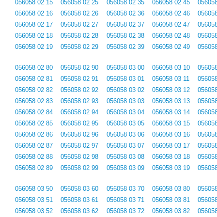
056058 02 15
056058 02 25
056058 02 35
056058 02 45
056058
056058 02 16
056058 02 26
056058 02 36
056058 02 46
056058
056058 02 17
056058 02 27
056058 02 37
056058 02 47
056058
056058 02 18
056058 02 28
056058 02 38
056058 02 48
056058
056058 02 19
056058 02 29
056058 02 39
056058 02 49
056058
056058 02 80
056058 02 90
056058 03 00
056058 03 10
056058
056058 02 81
056058 02 91
056058 03 01
056058 03 11
056058
056058 02 82
056058 02 92
056058 03 02
056058 03 12
056058
056058 02 83
056058 02 93
056058 03 03
056058 03 13
056058
056058 02 84
056058 02 94
056058 03 04
056058 03 14
056058
056058 02 85
056058 02 95
056058 03 05
056058 03 15
056058
056058 02 86
056058 02 96
056058 03 06
056058 03 16
056058
056058 02 87
056058 02 97
056058 03 07
056058 03 17
056058
056058 02 88
056058 02 98
056058 03 08
056058 03 18
056058
056058 02 89
056058 02 99
056058 03 09
056058 03 19
056058
056058 03 50
056058 03 60
056058 03 70
056058 03 80
056058
056058 03 51
056058 03 61
056058 03 71
056058 03 81
056058
056058 03 52
056058 03 62
056058 03 72
056058 03 82
056058