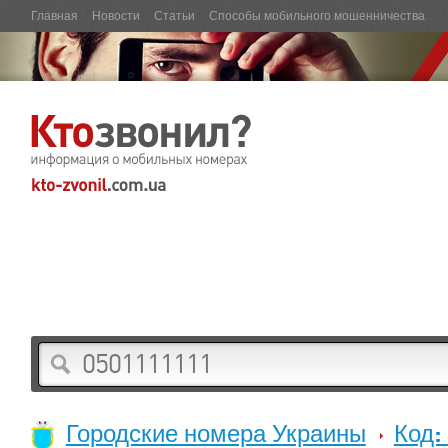
Главная
Новости
Статьи
Способы мобильного мошенничества
Городские номера Украины
Код: