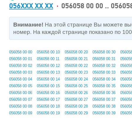
056XXX XX XX
056058 00 00 .. 05605
Внимание!
На этой странице Вы можете в
номер. На каждой странице показано по 10
056058 00 00
056058 00 10
056058 00 20
056058 00 30
056058
056058 00 01
056058 00 11
056058 00 21
056058 00 31
056058
056058 00 02
056058 00 12
056058 00 22
056058 00 32
056058
056058 00 03
056058 00 13
056058 00 23
056058 00 33
056058
056058 00 04
056058 00 14
056058 00 24
056058 00 34
056058
056058 00 05
056058 00 15
056058 00 25
056058 00 35
056058
056058 00 06
056058 00 16
056058 00 26
056058 00 36
056058
056058 00 07
056058 00 17
056058 00 27
056058 00 37
056058
056058 00 08
056058 00 18
056058 00 28
056058 00 38
056058
056058 00 09
056058 00 19
056058 00 29
056058 00 39
056058