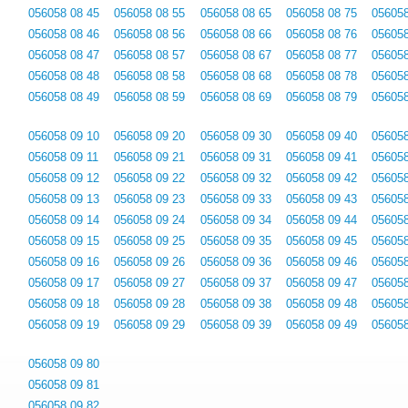
056058 08 45
056058 08 55
056058 08 65
056058 08 75
056058
056058 08 46
056058 08 56
056058 08 66
056058 08 76
056058
056058 08 47
056058 08 57
056058 08 67
056058 08 77
056058
056058 08 48
056058 08 58
056058 08 68
056058 08 78
056058
056058 08 49
056058 08 59
056058 08 69
056058 08 79
056058
056058 09 10
056058 09 20
056058 09 30
056058 09 40
056058
056058 09 11
056058 09 21
056058 09 31
056058 09 41
056058
056058 09 12
056058 09 22
056058 09 32
056058 09 42
056058
056058 09 13
056058 09 23
056058 09 33
056058 09 43
056058
056058 09 14
056058 09 24
056058 09 34
056058 09 44
056058
056058 09 15
056058 09 25
056058 09 35
056058 09 45
056058
056058 09 16
056058 09 26
056058 09 36
056058 09 46
056058
056058 09 17
056058 09 27
056058 09 37
056058 09 47
056058
056058 09 18
056058 09 28
056058 09 38
056058 09 48
056058
056058 09 19
056058 09 29
056058 09 39
056058 09 49
056058
056058 09 80
056058 09 81
056058 09 82