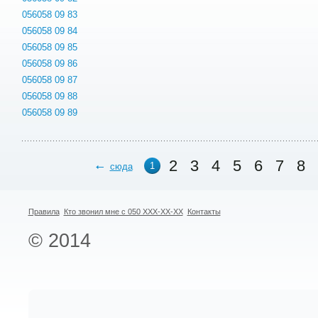
056058 09 83
056058 09 84
056058 09 85
056058 09 86
056058 09 87
056058 09 88
056058 09 89
2
3
4
5
6
7
8
1
сюда
Правила
Кто звонил мне с 050 XXX-XX-XX
Контакты
© 2014