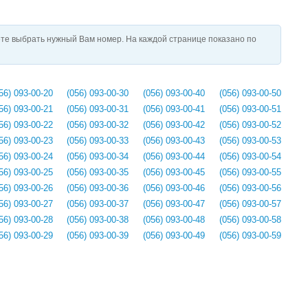
те выбрать нужный Вам номер. На каждой странице показано по
56) 093-00-20
(056) 093-00-30
(056) 093-00-40
(056) 093-00-50
56) 093-00-21
(056) 093-00-31
(056) 093-00-41
(056) 093-00-51
56) 093-00-22
(056) 093-00-32
(056) 093-00-42
(056) 093-00-52
56) 093-00-23
(056) 093-00-33
(056) 093-00-43
(056) 093-00-53
56) 093-00-24
(056) 093-00-34
(056) 093-00-44
(056) 093-00-54
56) 093-00-25
(056) 093-00-35
(056) 093-00-45
(056) 093-00-55
56) 093-00-26
(056) 093-00-36
(056) 093-00-46
(056) 093-00-56
56) 093-00-27
(056) 093-00-37
(056) 093-00-47
(056) 093-00-57
56) 093-00-28
(056) 093-00-38
(056) 093-00-48
(056) 093-00-58
56) 093-00-29
(056) 093-00-39
(056) 093-00-49
(056) 093-00-59