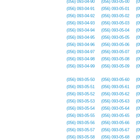
(056) 093-04-90
(056) 093-05-00
(0
(056) 093-04-91
(056) 093-05-01
(0
(056) 093-04-92
(056) 093-05-02
(0
(056) 093-04-93
(056) 093-05-03
(0
(056) 093-04-94
(056) 093-05-04
(0
(056) 093-04-95
(056) 093-05-05
(0
(056) 093-04-96
(056) 093-05-06
(0
(056) 093-04-97
(056) 093-05-07
(0
(056) 093-04-98
(056) 093-05-08
(0
(056) 093-04-99
(056) 093-05-09
(0
(056) 093-05-50
(056) 093-05-60
(0
(056) 093-05-51
(056) 093-05-61
(0
(056) 093-05-52
(056) 093-05-62
(0
(056) 093-05-53
(056) 093-05-63
(0
(056) 093-05-54
(056) 093-05-64
(0
(056) 093-05-55
(056) 093-05-65
(0
(056) 093-05-56
(056) 093-05-66
(0
(056) 093-05-57
(056) 093-05-67
(0
(056) 093-05-58
(056) 093-05-68
(0