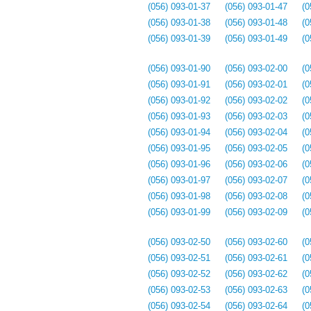
(056) 093-01-37
(056) 093-01-47
(0
(056) 093-01-38
(056) 093-01-48
(0
(056) 093-01-39
(056) 093-01-49
(0
(056) 093-01-90
(056) 093-02-00
(0
(056) 093-01-91
(056) 093-02-01
(0
(056) 093-01-92
(056) 093-02-02
(0
(056) 093-01-93
(056) 093-02-03
(0
(056) 093-01-94
(056) 093-02-04
(0
(056) 093-01-95
(056) 093-02-05
(0
(056) 093-01-96
(056) 093-02-06
(0
(056) 093-01-97
(056) 093-02-07
(0
(056) 093-01-98
(056) 093-02-08
(0
(056) 093-01-99
(056) 093-02-09
(0
(056) 093-02-50
(056) 093-02-60
(0
(056) 093-02-51
(056) 093-02-61
(0
(056) 093-02-52
(056) 093-02-62
(0
(056) 093-02-53
(056) 093-02-63
(0
(056) 093-02-54
(056) 093-02-64
(0