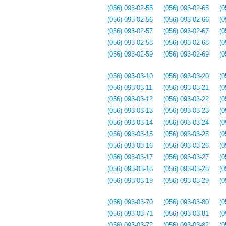
(056) 093-02-55
(056) 093-02-65
(0
(056) 093-02-56
(056) 093-02-66
(0
(056) 093-02-57
(056) 093-02-67
(0
(056) 093-02-58
(056) 093-02-68
(0
(056) 093-02-59
(056) 093-02-69
(0
(056) 093-03-10
(056) 093-03-20
(0
(056) 093-03-11
(056) 093-03-21
(0
(056) 093-03-12
(056) 093-03-22
(0
(056) 093-03-13
(056) 093-03-23
(0
(056) 093-03-14
(056) 093-03-24
(0
(056) 093-03-15
(056) 093-03-25
(0
(056) 093-03-16
(056) 093-03-26
(0
(056) 093-03-17
(056) 093-03-27
(0
(056) 093-03-18
(056) 093-03-28
(0
(056) 093-03-19
(056) 093-03-29
(0
(056) 093-03-70
(056) 093-03-80
(0
(056) 093-03-71
(056) 093-03-81
(0
(056) 093-03-72
(056) 093-03-82
(0