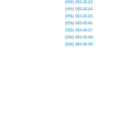
(056) 093-00-63
(056) 093-00-64
(056) 093-00-65
(056) 093-00-66
(056) 093-00-67
(056) 093-00-68
(056) 093-00-69