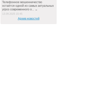
Телефонное мошенничество
остаётся одной из самых актуальных
угроз современного о... →
13.09.2025 15:45
Архив новостей