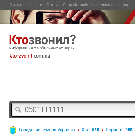
Главная
Новости
Статьи
Способы мобильного мошенничества
Городские номера Украины
Код: 055
Вариант: 055