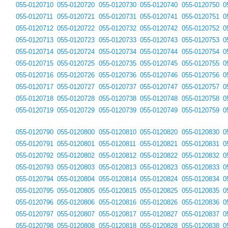
055-0120710
055-0120720
055-0120730
055-0120740
055-0120750
0
055-0120711
055-0120721
055-0120731
055-0120741
055-0120751
0
055-0120712
055-0120722
055-0120732
055-0120742
055-0120752
0
055-0120713
055-0120723
055-0120733
055-0120743
055-0120753
0
055-0120714
055-0120724
055-0120734
055-0120744
055-0120754
0
055-0120715
055-0120725
055-0120735
055-0120745
055-0120755
0
055-0120716
055-0120726
055-0120736
055-0120746
055-0120756
0
055-0120717
055-0120727
055-0120737
055-0120747
055-0120757
0
055-0120718
055-0120728
055-0120738
055-0120748
055-0120758
0
055-0120719
055-0120729
055-0120739
055-0120749
055-0120759
0
055-0120790
055-0120800
055-0120810
055-0120820
055-0120830
0
055-0120791
055-0120801
055-0120811
055-0120821
055-0120831
0
055-0120792
055-0120802
055-0120812
055-0120822
055-0120832
0
055-0120793
055-0120803
055-0120813
055-0120823
055-0120833
0
055-0120794
055-0120804
055-0120814
055-0120824
055-0120834
0
055-0120795
055-0120805
055-0120815
055-0120825
055-0120835
0
055-0120796
055-0120806
055-0120816
055-0120826
055-0120836
0
055-0120797
055-0120807
055-0120817
055-0120827
055-0120837
0
055-0120798
055-0120808
055-0120818
055-0120828
055-0120838
0