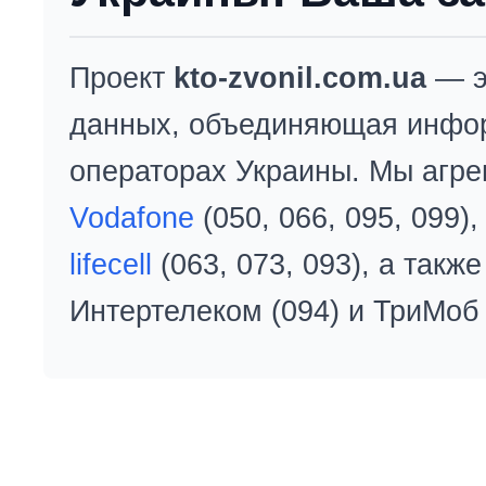
Проект
kto-zvonil.com.ua
— э
данных, объединяющая инфо
операторах Украины. Мы агре
Vodafone
(050, 066, 095, 099)
lifecell
(063, 073, 093), а так
Интертелеком (094) и ТриМоб 