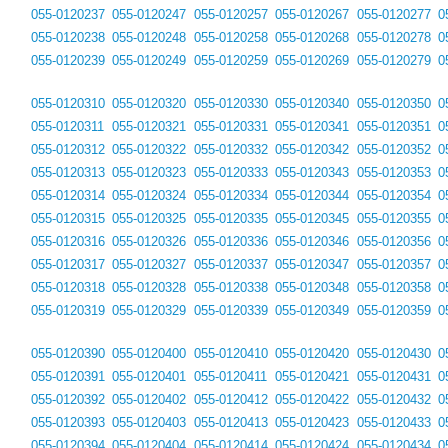
055-0120237
055-0120247
055-0120257
055-0120267
055-0120277
0
055-0120238
055-0120248
055-0120258
055-0120268
055-0120278
0
055-0120239
055-0120249
055-0120259
055-0120269
055-0120279
0
055-0120310
055-0120320
055-0120330
055-0120340
055-0120350
0
055-0120311
055-0120321
055-0120331
055-0120341
055-0120351
0
055-0120312
055-0120322
055-0120332
055-0120342
055-0120352
0
055-0120313
055-0120323
055-0120333
055-0120343
055-0120353
0
055-0120314
055-0120324
055-0120334
055-0120344
055-0120354
0
055-0120315
055-0120325
055-0120335
055-0120345
055-0120355
0
055-0120316
055-0120326
055-0120336
055-0120346
055-0120356
0
055-0120317
055-0120327
055-0120337
055-0120347
055-0120357
0
055-0120318
055-0120328
055-0120338
055-0120348
055-0120358
0
055-0120319
055-0120329
055-0120339
055-0120349
055-0120359
0
055-0120390
055-0120400
055-0120410
055-0120420
055-0120430
0
055-0120391
055-0120401
055-0120411
055-0120421
055-0120431
0
055-0120392
055-0120402
055-0120412
055-0120422
055-0120432
0
055-0120393
055-0120403
055-0120413
055-0120423
055-0120433
0
055-0120394
055-0120404
055-0120414
055-0120424
055-0120434
0