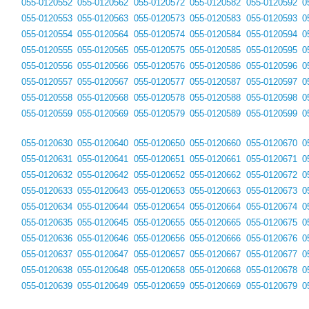
055-0120552
055-0120562
055-0120572
055-0120582
055-0120592
0
055-0120553
055-0120563
055-0120573
055-0120583
055-0120593
0
055-0120554
055-0120564
055-0120574
055-0120584
055-0120594
0
055-0120555
055-0120565
055-0120575
055-0120585
055-0120595
0
055-0120556
055-0120566
055-0120576
055-0120586
055-0120596
0
055-0120557
055-0120567
055-0120577
055-0120587
055-0120597
0
055-0120558
055-0120568
055-0120578
055-0120588
055-0120598
0
055-0120559
055-0120569
055-0120579
055-0120589
055-0120599
0
055-0120630
055-0120640
055-0120650
055-0120660
055-0120670
0
055-0120631
055-0120641
055-0120651
055-0120661
055-0120671
0
055-0120632
055-0120642
055-0120652
055-0120662
055-0120672
0
055-0120633
055-0120643
055-0120653
055-0120663
055-0120673
0
055-0120634
055-0120644
055-0120654
055-0120664
055-0120674
0
055-0120635
055-0120645
055-0120655
055-0120665
055-0120675
0
055-0120636
055-0120646
055-0120656
055-0120666
055-0120676
0
055-0120637
055-0120647
055-0120657
055-0120667
055-0120677
0
055-0120638
055-0120648
055-0120658
055-0120668
055-0120678
0
055-0120639
055-0120649
055-0120659
055-0120669
055-0120679
0