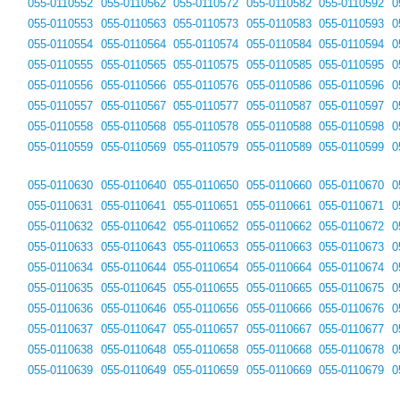
055-0110552
055-0110562
055-0110572
055-0110582
055-0110592
0
055-0110553
055-0110563
055-0110573
055-0110583
055-0110593
0
055-0110554
055-0110564
055-0110574
055-0110584
055-0110594
0
055-0110555
055-0110565
055-0110575
055-0110585
055-0110595
0
055-0110556
055-0110566
055-0110576
055-0110586
055-0110596
0
055-0110557
055-0110567
055-0110577
055-0110587
055-0110597
0
055-0110558
055-0110568
055-0110578
055-0110588
055-0110598
0
055-0110559
055-0110569
055-0110579
055-0110589
055-0110599
0
055-0110630
055-0110640
055-0110650
055-0110660
055-0110670
0
055-0110631
055-0110641
055-0110651
055-0110661
055-0110671
0
055-0110632
055-0110642
055-0110652
055-0110662
055-0110672
0
055-0110633
055-0110643
055-0110653
055-0110663
055-0110673
0
055-0110634
055-0110644
055-0110654
055-0110664
055-0110674
0
055-0110635
055-0110645
055-0110655
055-0110665
055-0110675
0
055-0110636
055-0110646
055-0110656
055-0110666
055-0110676
0
055-0110637
055-0110647
055-0110657
055-0110667
055-0110677
0
055-0110638
055-0110648
055-0110658
055-0110668
055-0110678
0
055-0110639
055-0110649
055-0110659
055-0110669
055-0110679
0