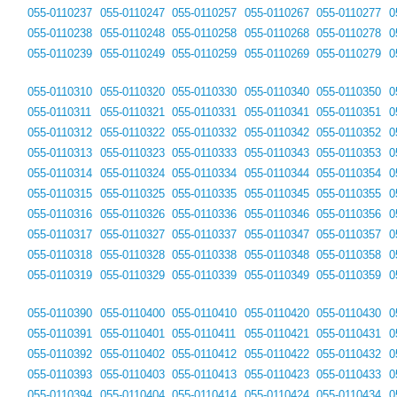
055-0110237
055-0110247
055-0110257
055-0110267
055-0110277
0
055-0110238
055-0110248
055-0110258
055-0110268
055-0110278
0
055-0110239
055-0110249
055-0110259
055-0110269
055-0110279
0
055-0110310
055-0110320
055-0110330
055-0110340
055-0110350
0
055-0110311
055-0110321
055-0110331
055-0110341
055-0110351
0
055-0110312
055-0110322
055-0110332
055-0110342
055-0110352
0
055-0110313
055-0110323
055-0110333
055-0110343
055-0110353
0
055-0110314
055-0110324
055-0110334
055-0110344
055-0110354
0
055-0110315
055-0110325
055-0110335
055-0110345
055-0110355
0
055-0110316
055-0110326
055-0110336
055-0110346
055-0110356
0
055-0110317
055-0110327
055-0110337
055-0110347
055-0110357
0
055-0110318
055-0110328
055-0110338
055-0110348
055-0110358
0
055-0110319
055-0110329
055-0110339
055-0110349
055-0110359
0
055-0110390
055-0110400
055-0110410
055-0110420
055-0110430
0
055-0110391
055-0110401
055-0110411
055-0110421
055-0110431
0
055-0110392
055-0110402
055-0110412
055-0110422
055-0110432
0
055-0110393
055-0110403
055-0110413
055-0110423
055-0110433
0
055-0110394
055-0110404
055-0110414
055-0110424
055-0110434
0