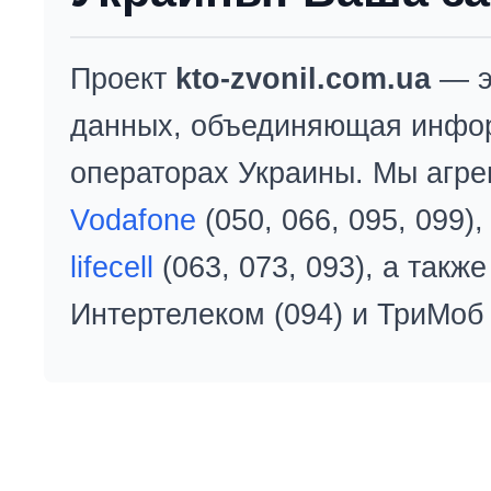
Проект
kto-zvonil.com.ua
— э
данных, объединяющая инфо
операторах Украины. Мы агре
Vodafone
(050, 066, 095, 099)
lifecell
(063, 073, 093), а так
Интертелеком (094) и ТриМоб 