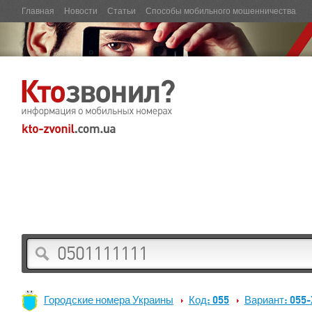
Главная
Новости
Статьи
Способы мобильного мошенничества
Городские номера Украины
Код: 055
Вариант: 055