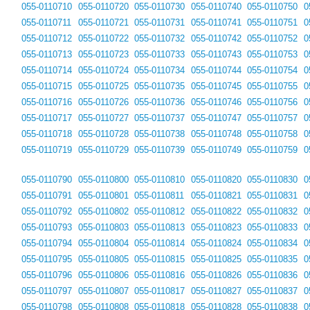
055-0110710
055-0110720
055-0110730
055-0110740
055-0110750
0
055-0110711
055-0110721
055-0110731
055-0110741
055-0110751
0
055-0110712
055-0110722
055-0110732
055-0110742
055-0110752
0
055-0110713
055-0110723
055-0110733
055-0110743
055-0110753
0
055-0110714
055-0110724
055-0110734
055-0110744
055-0110754
0
055-0110715
055-0110725
055-0110735
055-0110745
055-0110755
0
055-0110716
055-0110726
055-0110736
055-0110746
055-0110756
0
055-0110717
055-0110727
055-0110737
055-0110747
055-0110757
0
055-0110718
055-0110728
055-0110738
055-0110748
055-0110758
0
055-0110719
055-0110729
055-0110739
055-0110749
055-0110759
0
055-0110790
055-0110800
055-0110810
055-0110820
055-0110830
0
055-0110791
055-0110801
055-0110811
055-0110821
055-0110831
0
055-0110792
055-0110802
055-0110812
055-0110822
055-0110832
0
055-0110793
055-0110803
055-0110813
055-0110823
055-0110833
0
055-0110794
055-0110804
055-0110814
055-0110824
055-0110834
0
055-0110795
055-0110805
055-0110815
055-0110825
055-0110835
0
055-0110796
055-0110806
055-0110816
055-0110826
055-0110836
0
055-0110797
055-0110807
055-0110817
055-0110827
055-0110837
0
055-0110798
055-0110808
055-0110818
055-0110828
055-0110838
0