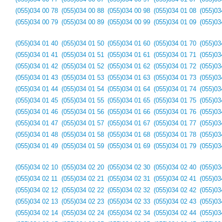
(055)034 00 78
(055)034 00 88
(055)034 00 98
(055)034 01 08
(055)03
(055)034 00 79
(055)034 00 89
(055)034 00 99
(055)034 01 09
(055)03
(055)034 01 40
(055)034 01 50
(055)034 01 60
(055)034 01 70
(055)03
(055)034 01 41
(055)034 01 51
(055)034 01 61
(055)034 01 71
(055)03
(055)034 01 42
(055)034 01 52
(055)034 01 62
(055)034 01 72
(055)03
(055)034 01 43
(055)034 01 53
(055)034 01 63
(055)034 01 73
(055)03
(055)034 01 44
(055)034 01 54
(055)034 01 64
(055)034 01 74
(055)03
(055)034 01 45
(055)034 01 55
(055)034 01 65
(055)034 01 75
(055)03
(055)034 01 46
(055)034 01 56
(055)034 01 66
(055)034 01 76
(055)03
(055)034 01 47
(055)034 01 57
(055)034 01 67
(055)034 01 77
(055)03
(055)034 01 48
(055)034 01 58
(055)034 01 68
(055)034 01 78
(055)03
(055)034 01 49
(055)034 01 59
(055)034 01 69
(055)034 01 79
(055)03
(055)034 02 10
(055)034 02 20
(055)034 02 30
(055)034 02 40
(055)03
(055)034 02 11
(055)034 02 21
(055)034 02 31
(055)034 02 41
(055)03
(055)034 02 12
(055)034 02 22
(055)034 02 32
(055)034 02 42
(055)03
(055)034 02 13
(055)034 02 23
(055)034 02 33
(055)034 02 43
(055)03
(055)034 02 14
(055)034 02 24
(055)034 02 34
(055)034 02 44
(055)03