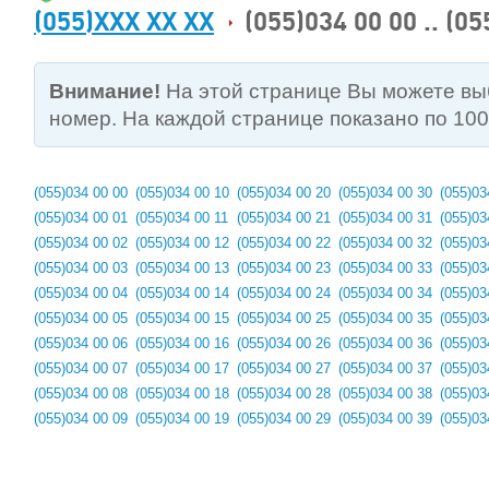
(055)XXX XX XX
(055)034 00 00 .. (05
Внимание!
На этой странице Вы можете в
номер. На каждой странице показано по 10
(055)034 00 00
(055)034 00 10
(055)034 00 20
(055)034 00 30
(055)03
(055)034 00 01
(055)034 00 11
(055)034 00 21
(055)034 00 31
(055)03
(055)034 00 02
(055)034 00 12
(055)034 00 22
(055)034 00 32
(055)03
(055)034 00 03
(055)034 00 13
(055)034 00 23
(055)034 00 33
(055)03
(055)034 00 04
(055)034 00 14
(055)034 00 24
(055)034 00 34
(055)03
(055)034 00 05
(055)034 00 15
(055)034 00 25
(055)034 00 35
(055)03
(055)034 00 06
(055)034 00 16
(055)034 00 26
(055)034 00 36
(055)03
(055)034 00 07
(055)034 00 17
(055)034 00 27
(055)034 00 37
(055)03
(055)034 00 08
(055)034 00 18
(055)034 00 28
(055)034 00 38
(055)03
(055)034 00 09
(055)034 00 19
(055)034 00 29
(055)034 00 39
(055)03