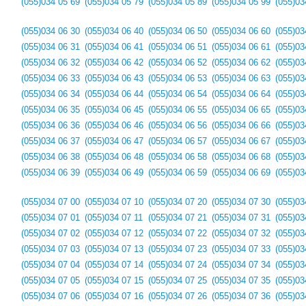
(055)034 05 69
(055)034 05 79
(055)034 05 89
(055)034 05 99
(055)03
(055)034 06 30
(055)034 06 40
(055)034 06 50
(055)034 06 60
(055)03
(055)034 06 31
(055)034 06 41
(055)034 06 51
(055)034 06 61
(055)03
(055)034 06 32
(055)034 06 42
(055)034 06 52
(055)034 06 62
(055)03
(055)034 06 33
(055)034 06 43
(055)034 06 53
(055)034 06 63
(055)03
(055)034 06 34
(055)034 06 44
(055)034 06 54
(055)034 06 64
(055)03
(055)034 06 35
(055)034 06 45
(055)034 06 55
(055)034 06 65
(055)03
(055)034 06 36
(055)034 06 46
(055)034 06 56
(055)034 06 66
(055)03
(055)034 06 37
(055)034 06 47
(055)034 06 57
(055)034 06 67
(055)03
(055)034 06 38
(055)034 06 48
(055)034 06 58
(055)034 06 68
(055)03
(055)034 06 39
(055)034 06 49
(055)034 06 59
(055)034 06 69
(055)03
(055)034 07 00
(055)034 07 10
(055)034 07 20
(055)034 07 30
(055)03
(055)034 07 01
(055)034 07 11
(055)034 07 21
(055)034 07 31
(055)03
(055)034 07 02
(055)034 07 12
(055)034 07 22
(055)034 07 32
(055)03
(055)034 07 03
(055)034 07 13
(055)034 07 23
(055)034 07 33
(055)03
(055)034 07 04
(055)034 07 14
(055)034 07 24
(055)034 07 34
(055)03
(055)034 07 05
(055)034 07 15
(055)034 07 25
(055)034 07 35
(055)03
(055)034 07 06
(055)034 07 16
(055)034 07 26
(055)034 07 36
(055)03