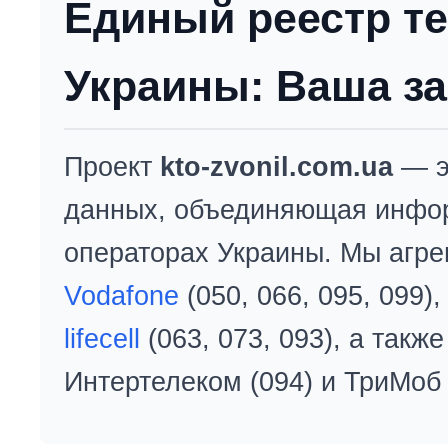
Единый реестр т
Украины: Ваша за
Проект
kto-zvonil.com.ua
— э
данных, объединяющая инфо
операторах Украины. Мы агре
Vodafone
(050, 066, 095, 099)
lifecell
(063, 073, 093), а так
Интертелеком (094) и ТриМоб 