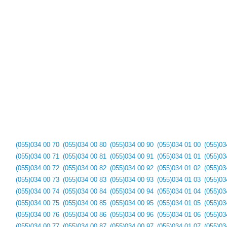
(055)034 00 70
(055)034 00 80
(055)034 00 90
(055)034 01 00
(055)03
(055)034 00 71
(055)034 00 81
(055)034 00 91
(055)034 01 01
(055)03
(055)034 00 72
(055)034 00 82
(055)034 00 92
(055)034 01 02
(055)03
(055)034 00 73
(055)034 00 83
(055)034 00 93
(055)034 01 03
(055)03
(055)034 00 74
(055)034 00 84
(055)034 00 94
(055)034 01 04
(055)03
(055)034 00 75
(055)034 00 85
(055)034 00 95
(055)034 01 05
(055)03
(055)034 00 76
(055)034 00 86
(055)034 00 96
(055)034 01 06
(055)03
(055)034 00 77
(055)034 00 87
(055)034 00 97
(055)034 01 07
(055)03