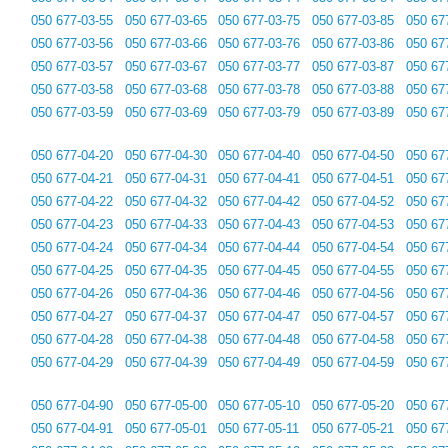
050 677-03-55
050 677-03-65
050 677-03-75
050 677-03-85
050 67
050 677-03-56
050 677-03-66
050 677-03-76
050 677-03-86
050 67
050 677-03-57
050 677-03-67
050 677-03-77
050 677-03-87
050 67
050 677-03-58
050 677-03-68
050 677-03-78
050 677-03-88
050 67
050 677-03-59
050 677-03-69
050 677-03-79
050 677-03-89
050 67
050 677-04-20
050 677-04-30
050 677-04-40
050 677-04-50
050 67
050 677-04-21
050 677-04-31
050 677-04-41
050 677-04-51
050 67
050 677-04-22
050 677-04-32
050 677-04-42
050 677-04-52
050 67
050 677-04-23
050 677-04-33
050 677-04-43
050 677-04-53
050 67
050 677-04-24
050 677-04-34
050 677-04-44
050 677-04-54
050 67
050 677-04-25
050 677-04-35
050 677-04-45
050 677-04-55
050 67
050 677-04-26
050 677-04-36
050 677-04-46
050 677-04-56
050 67
050 677-04-27
050 677-04-37
050 677-04-47
050 677-04-57
050 67
050 677-04-28
050 677-04-38
050 677-04-48
050 677-04-58
050 67
050 677-04-29
050 677-04-39
050 677-04-49
050 677-04-59
050 67
050 677-04-90
050 677-05-00
050 677-05-10
050 677-05-20
050 67
050 677-04-91
050 677-05-01
050 677-05-11
050 677-05-21
050 67