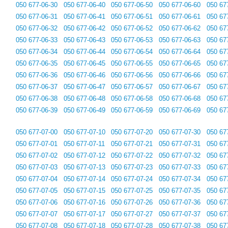
050 677-06-30
050 677-06-40
050 677-06-50
050 677-06-60
050 67
050 677-06-31
050 677-06-41
050 677-06-51
050 677-06-61
050 67
050 677-06-32
050 677-06-42
050 677-06-52
050 677-06-62
050 67
050 677-06-33
050 677-06-43
050 677-06-53
050 677-06-63
050 67
050 677-06-34
050 677-06-44
050 677-06-54
050 677-06-64
050 67
050 677-06-35
050 677-06-45
050 677-06-55
050 677-06-65
050 67
050 677-06-36
050 677-06-46
050 677-06-56
050 677-06-66
050 67
050 677-06-37
050 677-06-47
050 677-06-57
050 677-06-67
050 67
050 677-06-38
050 677-06-48
050 677-06-58
050 677-06-68
050 67
050 677-06-39
050 677-06-49
050 677-06-59
050 677-06-69
050 67
050 677-07-00
050 677-07-10
050 677-07-20
050 677-07-30
050 67
050 677-07-01
050 677-07-11
050 677-07-21
050 677-07-31
050 67
050 677-07-02
050 677-07-12
050 677-07-22
050 677-07-32
050 67
050 677-07-03
050 677-07-13
050 677-07-23
050 677-07-33
050 67
050 677-07-04
050 677-07-14
050 677-07-24
050 677-07-34
050 67
050 677-07-05
050 677-07-15
050 677-07-25
050 677-07-35
050 67
050 677-07-06
050 677-07-16
050 677-07-26
050 677-07-36
050 67
050 677-07-07
050 677-07-17
050 677-07-27
050 677-07-37
050 67
050 677-07-08
050 677-07-18
050 677-07-28
050 677-07-38
050 67