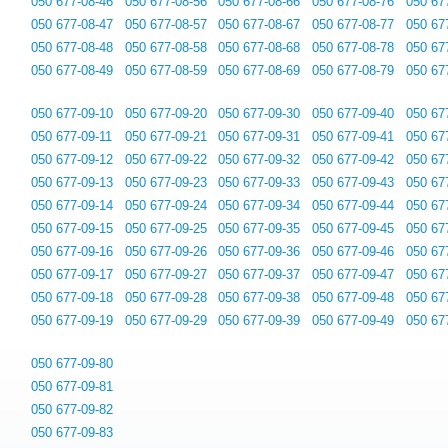
050 677-08-46
050 677-08-56
050 677-08-66
050 677-08-76
050 67
050 677-08-47
050 677-08-57
050 677-08-67
050 677-08-77
050 67
050 677-08-48
050 677-08-58
050 677-08-68
050 677-08-78
050 67
050 677-08-49
050 677-08-59
050 677-08-69
050 677-08-79
050 67
050 677-09-10
050 677-09-20
050 677-09-30
050 677-09-40
050 67
050 677-09-11
050 677-09-21
050 677-09-31
050 677-09-41
050 67
050 677-09-12
050 677-09-22
050 677-09-32
050 677-09-42
050 67
050 677-09-13
050 677-09-23
050 677-09-33
050 677-09-43
050 67
050 677-09-14
050 677-09-24
050 677-09-34
050 677-09-44
050 67
050 677-09-15
050 677-09-25
050 677-09-35
050 677-09-45
050 67
050 677-09-16
050 677-09-26
050 677-09-36
050 677-09-46
050 67
050 677-09-17
050 677-09-27
050 677-09-37
050 677-09-47
050 67
050 677-09-18
050 677-09-28
050 677-09-38
050 677-09-48
050 67
050 677-09-19
050 677-09-29
050 677-09-39
050 677-09-49
050 67
050 677-09-80
050 677-09-81
050 677-09-82
050 677-09-83