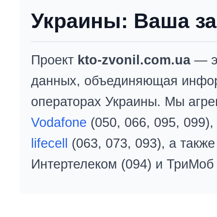
Украины: Ваша за
Проект
kto-zvonil.com.ua
— э
данных, объединяющая инфо
операторах Украины. Мы агре
Vodafone
(050, 066, 095, 099)
lifecell
(063, 073, 093), а так
Интертелеком (094) и ТриМоб 