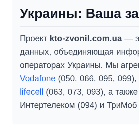
Украины: Ваша за
Проект
kto-zvonil.com.ua
— э
данных, объединяющая инфо
операторах Украины. Мы агре
Vodafone
(050, 066, 095, 099)
lifecell
(063, 073, 093), а так
Интертелеком (094) и ТриМоб 