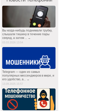
Вы когда-нибудь поднимали трубку,
слышали тишину в течение пары
секунд, а затем ... →
03.03.2026 13:54
Telegram — один из самых
популярных мессенджеров в мире, и
его удобство, а... →
13.09.2025 15:57