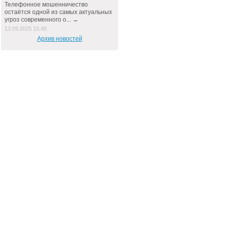
Телефонное мошенничество
остаётся одной из самых актуальных
угроз современного о... →
13.09.2025 15:45
Архив новостей