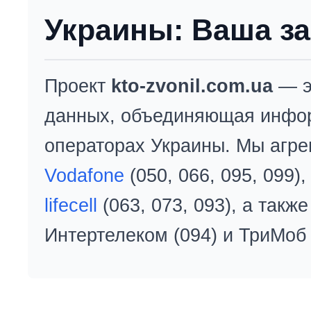
Украины: Ваша за
Проект
kto-zvonil.com.ua
— э
данных, объединяющая инфо
операторах Украины. Мы агре
Vodafone
(050, 066, 095, 099)
lifecell
(063, 073, 093), а так
Интертелеком (094) и ТриМоб 