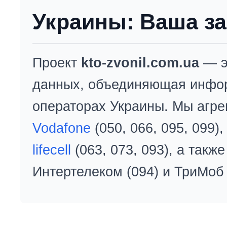
Украины: Ваша за
Проект
kto-zvonil.com.ua
— э
данных, объединяющая инфо
операторах Украины. Мы агре
Vodafone
(050, 066, 095, 099)
lifecell
(063, 073, 093), а так
Интертелеком (094) и ТриМоб 