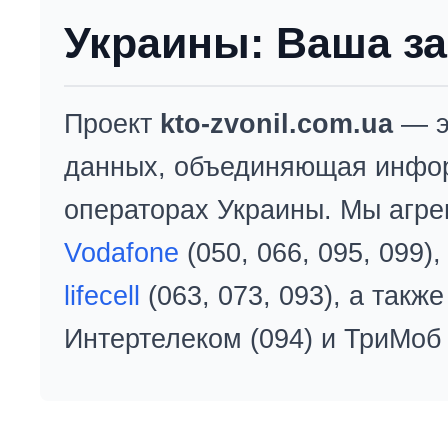
Украины: Ваша за
Проект
kto-zvonil.com.ua
— э
данных, объединяющая инфо
операторах Украины. Мы агре
Vodafone
(050, 066, 095, 099)
lifecell
(063, 073, 093), а так
Интертелеком (094) и ТриМоб 