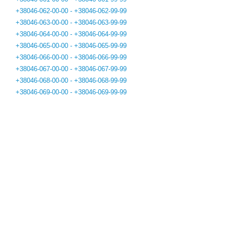
+38046-062-00-00 - +38046-062-99-99
+38046-063-00-00 - +38046-063-99-99
+38046-064-00-00 - +38046-064-99-99
+38046-065-00-00 - +38046-065-99-99
+38046-066-00-00 - +38046-066-99-99
+38046-067-00-00 - +38046-067-99-99
+38046-068-00-00 - +38046-068-99-99
+38046-069-00-00 - +38046-069-99-99