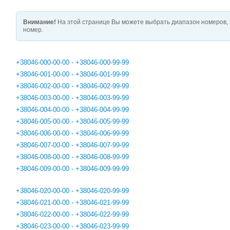
Внимание!
На этой странице Вы можете выбрать диапазон номеров, 
номер.
+38046-000-00-00 - +38046-000-99-99
+38046-001-00-00 - +38046-001-99-99
+38046-002-00-00 - +38046-002-99-99
+38046-003-00-00 - +38046-003-99-99
+38046-004-00-00 - +38046-004-99-99
+38046-005-00-00 - +38046-005-99-99
+38046-006-00-00 - +38046-006-99-99
+38046-007-00-00 - +38046-007-99-99
+38046-008-00-00 - +38046-008-99-99
+38046-009-00-00 - +38046-009-99-99
+38046-020-00-00 - +38046-020-99-99
+38046-021-00-00 - +38046-021-99-99
+38046-022-00-00 - +38046-022-99-99
+38046-023-00-00 - +38046-023-99-99