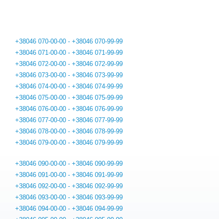
+38046 070-00-00 - +38046 070-99-99
+38046 071-00-00 - +38046 071-99-99
+38046 072-00-00 - +38046 072-99-99
+38046 073-00-00 - +38046 073-99-99
+38046 074-00-00 - +38046 074-99-99
+38046 075-00-00 - +38046 075-99-99
+38046 076-00-00 - +38046 076-99-99
+38046 077-00-00 - +38046 077-99-99
+38046 078-00-00 - +38046 078-99-99
+38046 079-00-00 - +38046 079-99-99
+38046 090-00-00 - +38046 090-99-99
+38046 091-00-00 - +38046 091-99-99
+38046 092-00-00 - +38046 092-99-99
+38046 093-00-00 - +38046 093-99-99
+38046 094-00-00 - +38046 094-99-99