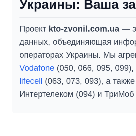
Украины: Ваша за
Проект
kto-zvonil.com.ua
— э
данных, объединяющая инфо
операторах Украины. Мы агре
Vodafone
(050, 066, 095, 099)
lifecell
(063, 073, 093), а так
Интертелеком (094) и ТриМоб 