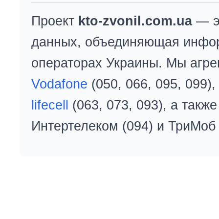
Проект
kto-zvonil.com.ua
— э
данных, объединяющая инфо
операторах Украины. Мы агре
Vodafone
(050, 066, 095, 099)
lifecell
(063, 073, 093), а так
Интертелеком (094) и ТриМоб 