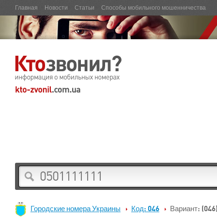
Главная
Новости
Статьи
Способы мобильного мошенничества
Городские номера Украины
Код: 046
Вариант: (046