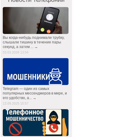
Вы когда-нибудь поднимали трубку,
слышали тишину в течение пары
секунд, а затем ... →
03.03.2026 13:54
Telegram — один из самых
популярных мессенджеров в мире, и
его удобство, а... →
13.09.2025 15:57