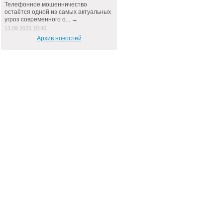
Телефонное мошенничество
остаётся одной из самых актуальных
угроз современного о... →
13.09.2025 15:45
Архив новостей