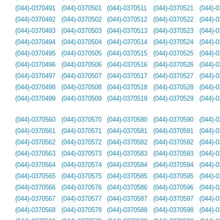
(044)-0370491
(044)-0370501
(044)-0370511
(044)-0370521
(044)-
(044)-0370492
(044)-0370502
(044)-0370512
(044)-0370522
(044)-
(044)-0370493
(044)-0370503
(044)-0370513
(044)-0370523
(044)-
(044)-0370494
(044)-0370504
(044)-0370514
(044)-0370524
(044)-
(044)-0370495
(044)-0370505
(044)-0370515
(044)-0370525
(044)-
(044)-0370496
(044)-0370506
(044)-0370516
(044)-0370526
(044)-
(044)-0370497
(044)-0370507
(044)-0370517
(044)-0370527
(044)-
(044)-0370498
(044)-0370508
(044)-0370518
(044)-0370528
(044)-
(044)-0370499
(044)-0370509
(044)-0370519
(044)-0370529
(044)-
(044)-0370560
(044)-0370570
(044)-0370580
(044)-0370590
(044)-
(044)-0370561
(044)-0370571
(044)-0370581
(044)-0370591
(044)-
(044)-0370562
(044)-0370572
(044)-0370582
(044)-0370592
(044)-
(044)-0370563
(044)-0370573
(044)-0370583
(044)-0370593
(044)-
(044)-0370564
(044)-0370574
(044)-0370584
(044)-0370594
(044)-
(044)-0370565
(044)-0370575
(044)-0370585
(044)-0370595
(044)-
(044)-0370566
(044)-0370576
(044)-0370586
(044)-0370596
(044)-
(044)-0370567
(044)-0370577
(044)-0370587
(044)-0370597
(044)-
(044)-0370568
(044)-0370578
(044)-0370588
(044)-0370598
(044)-