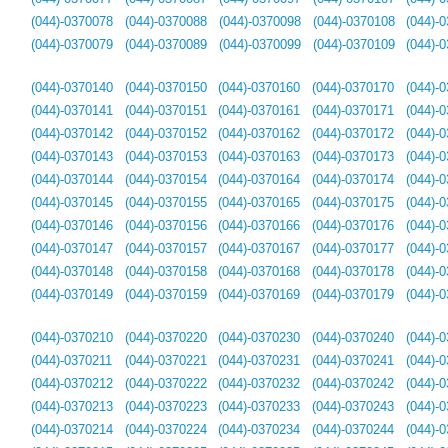
(044)-0370078
(044)-0370088
(044)-0370098
(044)-0370108
(044)-
(044)-0370079
(044)-0370089
(044)-0370099
(044)-0370109
(044)-
(044)-0370140
(044)-0370150
(044)-0370160
(044)-0370170
(044)-
(044)-0370141
(044)-0370151
(044)-0370161
(044)-0370171
(044)-
(044)-0370142
(044)-0370152
(044)-0370162
(044)-0370172
(044)-
(044)-0370143
(044)-0370153
(044)-0370163
(044)-0370173
(044)-
(044)-0370144
(044)-0370154
(044)-0370164
(044)-0370174
(044)-
(044)-0370145
(044)-0370155
(044)-0370165
(044)-0370175
(044)-
(044)-0370146
(044)-0370156
(044)-0370166
(044)-0370176
(044)-
(044)-0370147
(044)-0370157
(044)-0370167
(044)-0370177
(044)-
(044)-0370148
(044)-0370158
(044)-0370168
(044)-0370178
(044)-
(044)-0370149
(044)-0370159
(044)-0370169
(044)-0370179
(044)-
(044)-0370210
(044)-0370220
(044)-0370230
(044)-0370240
(044)-
(044)-0370211
(044)-0370221
(044)-0370231
(044)-0370241
(044)-
(044)-0370212
(044)-0370222
(044)-0370232
(044)-0370242
(044)-
(044)-0370213
(044)-0370223
(044)-0370233
(044)-0370243
(044)-
(044)-0370214
(044)-0370224
(044)-0370234
(044)-0370244
(044)-