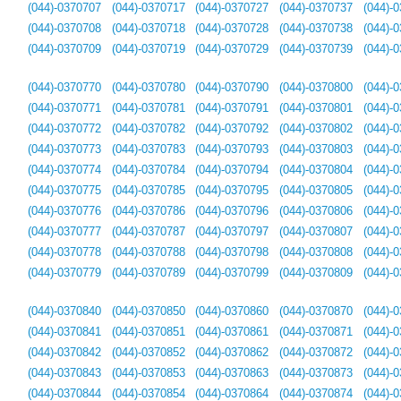
(044)-0370707
(044)-0370717
(044)-0370727
(044)-0370737
(044)-
(044)-0370708
(044)-0370718
(044)-0370728
(044)-0370738
(044)-
(044)-0370709
(044)-0370719
(044)-0370729
(044)-0370739
(044)-
(044)-0370770
(044)-0370780
(044)-0370790
(044)-0370800
(044)-
(044)-0370771
(044)-0370781
(044)-0370791
(044)-0370801
(044)-
(044)-0370772
(044)-0370782
(044)-0370792
(044)-0370802
(044)-
(044)-0370773
(044)-0370783
(044)-0370793
(044)-0370803
(044)-
(044)-0370774
(044)-0370784
(044)-0370794
(044)-0370804
(044)-
(044)-0370775
(044)-0370785
(044)-0370795
(044)-0370805
(044)-
(044)-0370776
(044)-0370786
(044)-0370796
(044)-0370806
(044)-
(044)-0370777
(044)-0370787
(044)-0370797
(044)-0370807
(044)-
(044)-0370778
(044)-0370788
(044)-0370798
(044)-0370808
(044)-
(044)-0370779
(044)-0370789
(044)-0370799
(044)-0370809
(044)-
(044)-0370840
(044)-0370850
(044)-0370860
(044)-0370870
(044)-
(044)-0370841
(044)-0370851
(044)-0370861
(044)-0370871
(044)-
(044)-0370842
(044)-0370852
(044)-0370862
(044)-0370872
(044)-
(044)-0370843
(044)-0370853
(044)-0370863
(044)-0370873
(044)-
(044)-0370844
(044)-0370854
(044)-0370864
(044)-0370874
(044)-