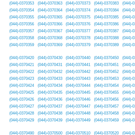
(044)-0370353
(044)-0370363
(044)-0370373
(044)-0370383
(044)-
(044)-0370354
(044)-0370364
(044)-0370374
(044)-0370384
(044)-
(044)-0370355
(044)-0370365
(044)-0370375
(044)-0370385
(044)-
(044)-0370356
(044)-0370366
(044)-0370376
(044)-0370386
(044)-
(044)-0370357
(044)-0370367
(044)-0370377
(044)-0370387
(044)-
(044)-0370358
(044)-0370368
(044)-0370378
(044)-0370388
(044)-
(044)-0370359
(044)-0370369
(044)-0370379
(044)-0370389
(044)-
(044)-0370420
(044)-0370430
(044)-0370440
(044)-0370450
(044)-
(044)-0370421
(044)-0370431
(044)-0370441
(044)-0370451
(044)-
(044)-0370422
(044)-0370432
(044)-0370442
(044)-0370452
(044)-
(044)-0370423
(044)-0370433
(044)-0370443
(044)-0370453
(044)-
(044)-0370424
(044)-0370434
(044)-0370444
(044)-0370454
(044)-
(044)-0370425
(044)-0370435
(044)-0370445
(044)-0370455
(044)-
(044)-0370426
(044)-0370436
(044)-0370446
(044)-0370456
(044)-
(044)-0370427
(044)-0370437
(044)-0370447
(044)-0370457
(044)-
(044)-0370428
(044)-0370438
(044)-0370448
(044)-0370458
(044)-
(044)-0370429
(044)-0370439
(044)-0370449
(044)-0370459
(044)-
(044)-0370490
(044)-0370500
(044)-0370510
(044)-0370520
(044)-