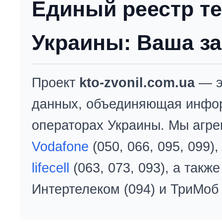
Единый реестр т
Украины: Ваша за
Проект
kto-zvonil.com.ua
— э
данных, объединяющая инфо
операторах Украины. Мы агре
Vodafone
(050, 066, 095, 099)
lifecell
(063, 073, 093), а так
Интертелеком (094) и ТриМоб 