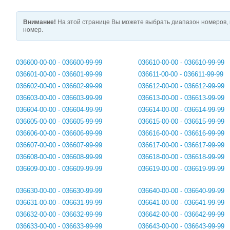
Внимание!
На этой странице Вы можете выбрать диапазон номеров, 
номер.
036600-00-00 - 036600-99-99
036610-00-00 - 036610-99-99
036601-00-00 - 036601-99-99
036611-00-00 - 036611-99-99
036602-00-00 - 036602-99-99
036612-00-00 - 036612-99-99
036603-00-00 - 036603-99-99
036613-00-00 - 036613-99-99
036604-00-00 - 036604-99-99
036614-00-00 - 036614-99-99
036605-00-00 - 036605-99-99
036615-00-00 - 036615-99-99
036606-00-00 - 036606-99-99
036616-00-00 - 036616-99-99
036607-00-00 - 036607-99-99
036617-00-00 - 036617-99-99
036608-00-00 - 036608-99-99
036618-00-00 - 036618-99-99
036609-00-00 - 036609-99-99
036619-00-00 - 036619-99-99
036630-00-00 - 036630-99-99
036640-00-00 - 036640-99-99
036631-00-00 - 036631-99-99
036641-00-00 - 036641-99-99
036632-00-00 - 036632-99-99
036642-00-00 - 036642-99-99
036633-00-00 - 036633-99-99
036643-00-00 - 036643-99-99