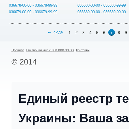
036678-00-00 - 036678-99-99
036688-00-00 - 036688-99-99
036679-00-00 - 036679-99-99
036689-00-00 - 036689-99-99
сюда
1
2
3
4
5
6
8
9
7
Правила
Кто звонил мне с 050 XXX-XX-XX
Контакты
© 2014
Единый реестр т
Украины: Ваша за