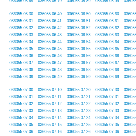
036055-05-69
036055-05-79
036055-05-89
036055-05-99
036055
036055-06-30
036055-06-40
036055-06-50
036055-06-60
036055
036055-06-31
036055-06-41
036055-06-51
036055-06-61
036055
036055-06-32
036055-06-42
036055-06-52
036055-06-62
036055
036055-06-33
036055-06-43
036055-06-53
036055-06-63
036055
036055-06-34
036055-06-44
036055-06-54
036055-06-64
036055
036055-06-35
036055-06-45
036055-06-55
036055-06-65
036055
036055-06-36
036055-06-46
036055-06-56
036055-06-66
036055
036055-06-37
036055-06-47
036055-06-57
036055-06-67
036055
036055-06-38
036055-06-48
036055-06-58
036055-06-68
036055
036055-06-39
036055-06-49
036055-06-59
036055-06-69
036055
036055-07-00
036055-07-10
036055-07-20
036055-07-30
036055
036055-07-01
036055-07-11
036055-07-21
036055-07-31
036055
036055-07-02
036055-07-12
036055-07-22
036055-07-32
036055
036055-07-03
036055-07-13
036055-07-23
036055-07-33
036055
036055-07-04
036055-07-14
036055-07-24
036055-07-34
036055
036055-07-05
036055-07-15
036055-07-25
036055-07-35
036055
036055-07-06
036055-07-16
036055-07-26
036055-07-36
036055