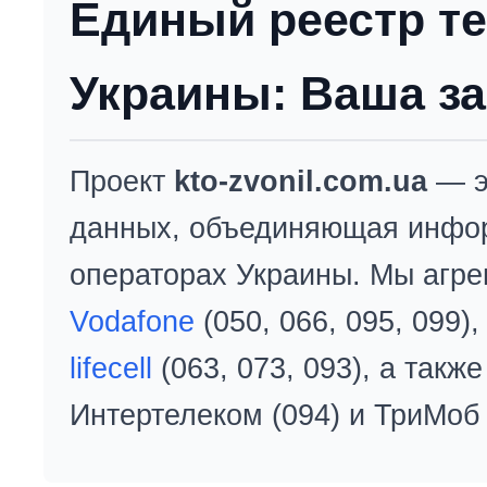
Единый реестр т
Украины: Ваша за
Проект
kto-zvonil.com.ua
— э
данных, объединяющая инфо
операторах Украины. Мы агре
Vodafone
(050, 066, 095, 099)
lifecell
(063, 073, 093), а так
Интертелеком (094) и ТриМоб 