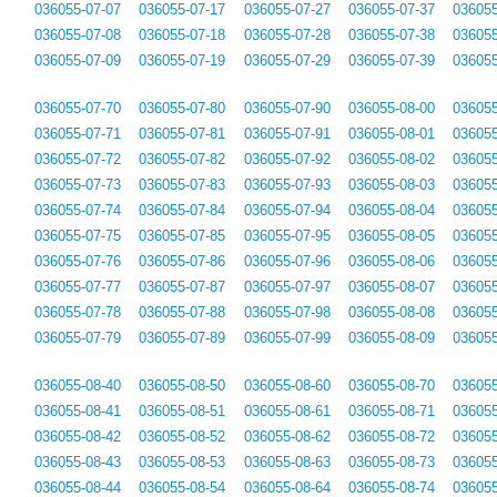
036055-07-07
036055-07-17
036055-07-27
036055-07-37
036055
036055-07-08
036055-07-18
036055-07-28
036055-07-38
036055
036055-07-09
036055-07-19
036055-07-29
036055-07-39
036055
036055-07-70
036055-07-80
036055-07-90
036055-08-00
036055
036055-07-71
036055-07-81
036055-07-91
036055-08-01
036055
036055-07-72
036055-07-82
036055-07-92
036055-08-02
036055
036055-07-73
036055-07-83
036055-07-93
036055-08-03
036055
036055-07-74
036055-07-84
036055-07-94
036055-08-04
036055
036055-07-75
036055-07-85
036055-07-95
036055-08-05
036055
036055-07-76
036055-07-86
036055-07-96
036055-08-06
036055
036055-07-77
036055-07-87
036055-07-97
036055-08-07
036055
036055-07-78
036055-07-88
036055-07-98
036055-08-08
036055
036055-07-79
036055-07-89
036055-07-99
036055-08-09
036055
036055-08-40
036055-08-50
036055-08-60
036055-08-70
036055
036055-08-41
036055-08-51
036055-08-61
036055-08-71
036055
036055-08-42
036055-08-52
036055-08-62
036055-08-72
036055
036055-08-43
036055-08-53
036055-08-63
036055-08-73
036055
036055-08-44
036055-08-54
036055-08-64
036055-08-74
036055