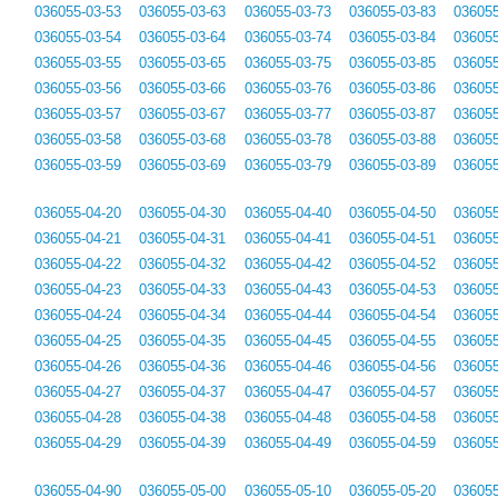
036055-03-53
036055-03-63
036055-03-73
036055-03-83
036055
036055-03-54
036055-03-64
036055-03-74
036055-03-84
036055
036055-03-55
036055-03-65
036055-03-75
036055-03-85
036055
036055-03-56
036055-03-66
036055-03-76
036055-03-86
036055
036055-03-57
036055-03-67
036055-03-77
036055-03-87
036055
036055-03-58
036055-03-68
036055-03-78
036055-03-88
036055
036055-03-59
036055-03-69
036055-03-79
036055-03-89
036055
036055-04-20
036055-04-30
036055-04-40
036055-04-50
036055
036055-04-21
036055-04-31
036055-04-41
036055-04-51
036055
036055-04-22
036055-04-32
036055-04-42
036055-04-52
036055
036055-04-23
036055-04-33
036055-04-43
036055-04-53
036055
036055-04-24
036055-04-34
036055-04-44
036055-04-54
036055
036055-04-25
036055-04-35
036055-04-45
036055-04-55
036055
036055-04-26
036055-04-36
036055-04-46
036055-04-56
036055
036055-04-27
036055-04-37
036055-04-47
036055-04-57
036055
036055-04-28
036055-04-38
036055-04-48
036055-04-58
036055
036055-04-29
036055-04-39
036055-04-49
036055-04-59
036055
036055-04-90
036055-05-00
036055-05-10
036055-05-20
036055