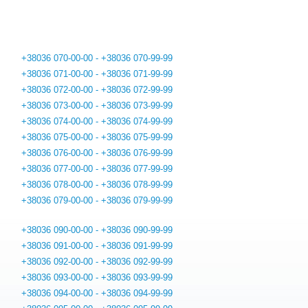
+38036 070-00-00 - +38036 070-99-99
+38036 071-00-00 - +38036 071-99-99
+38036 072-00-00 - +38036 072-99-99
+38036 073-00-00 - +38036 073-99-99
+38036 074-00-00 - +38036 074-99-99
+38036 075-00-00 - +38036 075-99-99
+38036 076-00-00 - +38036 076-99-99
+38036 077-00-00 - +38036 077-99-99
+38036 078-00-00 - +38036 078-99-99
+38036 079-00-00 - +38036 079-99-99
+38036 090-00-00 - +38036 090-99-99
+38036 091-00-00 - +38036 091-99-99
+38036 092-00-00 - +38036 092-99-99
+38036 093-00-00 - +38036 093-99-99
+38036 094-00-00 - +38036 094-99-99