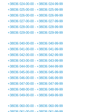
+38036 024-00-00 - +38036 024-99-99
+38036 025-00-00 - +38036 025-99-99
+38036 026-00-00 - +38036 026-99-99
+38036 027-00-00 - +38036 027-99-99
+38036 028-00-00 - +38036 028-99-99
+38036 029-00-00 - +38036 029-99-99
+38036 040-00-00 - +38036 040-99-99
+38036 041-00-00 - +38036 041-99-99
+38036 042-00-00 - +38036 042-99-99
+38036 043-00-00 - +38036 043-99-99
+38036 044-00-00 - +38036 044-99-99
+38036 045-00-00 - +38036 045-99-99
+38036 046-00-00 - +38036 046-99-99
+38036 047-00-00 - +38036 047-99-99
+38036 048-00-00 - +38036 048-99-99
+38036 049-00-00 - +38036 049-99-99
+38036 060-00-00 - +38036 060-99-99
+38036 061-00-00 - +38036 061-99-99