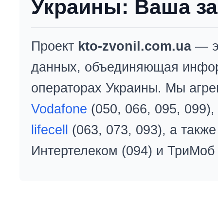
Украины: Ваша за
Проект
kto-zvonil.com.ua
— э
данных, объединяющая инфо
операторах Украины. Мы агре
Vodafone
(050, 066, 095, 099)
lifecell
(063, 073, 093), а так
Интертелеком (094) и ТриМоб 