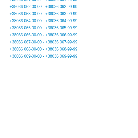
+38036 062-00-00 - +38036 062-99-99
+38036 063-00-00 - +38036 063-99-99
+38036 064-00-00 - +38036 064-99-99
+38036 065-00-00 - +38036 065-99-99
+38036 066-00-00 - +38036 066-99-99
+38036 067-00-00 - +38036 067-99-99
+38036 068-00-00 - +38036 068-99-99
+38036 069-00-00 - +38036 069-99-99