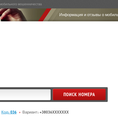
мобильного мошенничества
Информация и отзывы о мобил
Код: 036
Вариант: +38036XXXXXXX