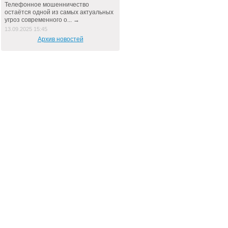
Телефонное мошенничество
остаётся одной из самых актуальных
угроз современного о... →
13.09.2025 15:45
Архив новостей