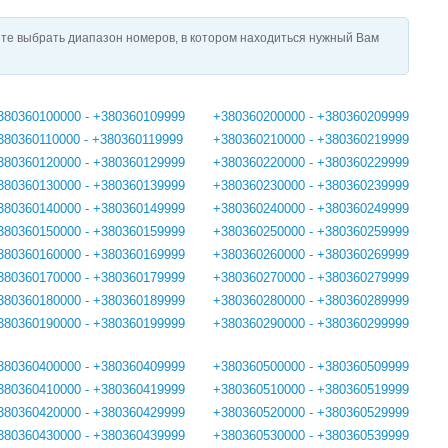
те выбрать диапазон номеров, в котором находиться нужный Вам
380360100000 - +380360109999
+380360200000 - +380360209999
380360110000 - +380360119999
+380360210000 - +380360219999
380360120000 - +380360129999
+380360220000 - +380360229999
380360130000 - +380360139999
+380360230000 - +380360239999
380360140000 - +380360149999
+380360240000 - +380360249999
380360150000 - +380360159999
+380360250000 - +380360259999
380360160000 - +380360169999
+380360260000 - +380360269999
380360170000 - +380360179999
+380360270000 - +380360279999
380360180000 - +380360189999
+380360280000 - +380360289999
380360190000 - +380360199999
+380360290000 - +380360299999
380360400000 - +380360409999
+380360500000 - +380360509999
380360410000 - +380360419999
+380360510000 - +380360519999
380360420000 - +380360429999
+380360520000 - +380360529999
380360430000 - +380360439999
+380360530000 - +380360539999