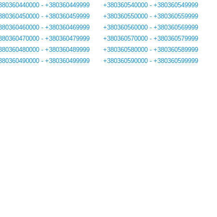
380360440000 - +380360449999
+380360540000 - +380360549999
380360450000 - +380360459999
+380360550000 - +380360559999
380360460000 - +380360469999
+380360560000 - +380360569999
380360470000 - +380360479999
+380360570000 - +380360579999
380360480000 - +380360489999
+380360580000 - +380360589999
380360490000 - +380360499999
+380360590000 - +380360599999