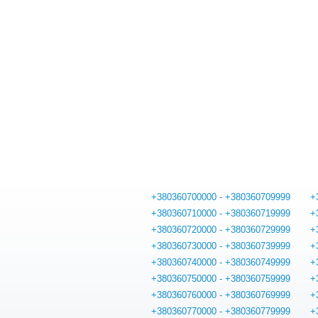
+380360700000 - +380360709999
+
+380360710000 - +380360719999
+
+380360720000 - +380360729999
+
+380360730000 - +380360739999
+
+380360740000 - +380360749999
+
+380360750000 - +380360759999
+
+380360760000 - +380360769999
+
+380360770000 - +380360779999
+