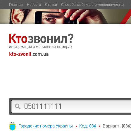
Главная
Новости
Статьи
Способы мобильного мошенничества
Городские номера Украины
Код: 036
Вариант: (036