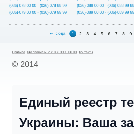
(036)-078 00 00 - (036)-078 99 99
(036)-088 00 00 - (036)-088 99 9
(036)-079 00 00 - (036)-079 99 99
(036)-089 00 00 - (036)-089 99 9
сюда
2
3
4
5
6
7
8
9
1
Правила
Кто звонил мне с 050 XXX-XX-XX
Контакты
© 2014
Единый реестр т
Украины: Ваша за