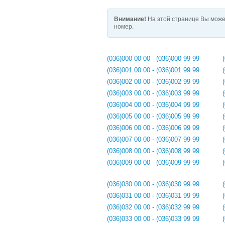
Внимание!
На этой странице Вы може
номер.
(036)000 00 00 - (036)000 99 99
(036)001 00 00 - (036)001 99 99
(036)002 00 00 - (036)002 99 99
(036)003 00 00 - (036)003 99 99
(036)004 00 00 - (036)004 99 99
(036)005 00 00 - (036)005 99 99
(036)006 00 00 - (036)006 99 99
(036)007 00 00 - (036)007 99 99
(036)008 00 00 - (036)008 99 99
(036)009 00 00 - (036)009 99 99
(036)030 00 00 - (036)030 99 99
(036)031 00 00 - (036)031 99 99
(036)032 00 00 - (036)032 99 99
(036)033 00 00 - (036)033 99 99