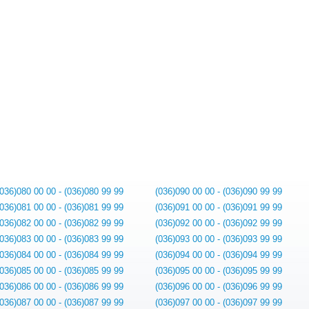
(036)080 00 00 - (036)080 99 99
(036)090 00 00 - (036)090 99 99
(036)081 00 00 - (036)081 99 99
(036)091 00 00 - (036)091 99 99
(036)082 00 00 - (036)082 99 99
(036)092 00 00 - (036)092 99 99
(036)083 00 00 - (036)083 99 99
(036)093 00 00 - (036)093 99 99
(036)084 00 00 - (036)084 99 99
(036)094 00 00 - (036)094 99 99
(036)085 00 00 - (036)085 99 99
(036)095 00 00 - (036)095 99 99
(036)086 00 00 - (036)086 99 99
(036)096 00 00 - (036)096 99 99
(036)087 00 00 - (036)087 99 99
(036)097 00 00 - (036)097 99 99