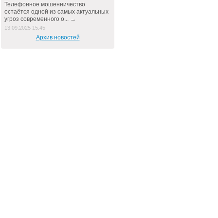
Телефонное мошенничество
остаётся одной из самых актуальных
угроз современного о... →
13.09.2025 15:45
Архив новостей