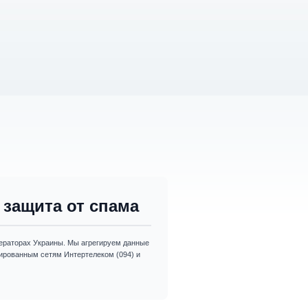
защита от спама
раторах Украины. Мы агрегируем данные
изированным сетям Интертелеком (094) и