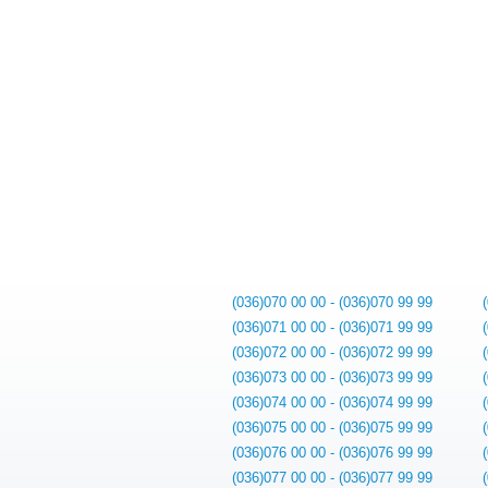
(036)070 00 00 - (036)070 99 99
(036)071 00 00 - (036)071 99 99
(036)072 00 00 - (036)072 99 99
(036)073 00 00 - (036)073 99 99
(036)074 00 00 - (036)074 99 99
(036)075 00 00 - (036)075 99 99
(036)076 00 00 - (036)076 99 99
(036)077 00 00 - (036)077 99 99