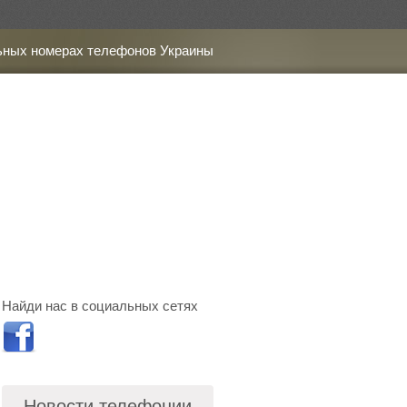
ьных номерах телефонов Украины
Найди нас в социальных сетях
Новости телефонии