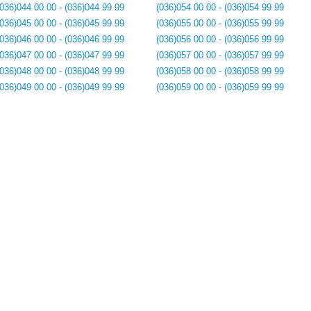
(036)044 00 00 - (036)044 99 99
(036)054 00 00 - (036)054 99 99
(036)045 00 00 - (036)045 99 99
(036)055 00 00 - (036)055 99 99
(036)046 00 00 - (036)046 99 99
(036)056 00 00 - (036)056 99 99
(036)047 00 00 - (036)047 99 99
(036)057 00 00 - (036)057 99 99
(036)048 00 00 - (036)048 99 99
(036)058 00 00 - (036)058 99 99
(036)049 00 00 - (036)049 99 99
(036)059 00 00 - (036)059 99 99