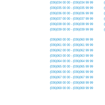
(036)034 00 00 - (036)034 99 99
(036)035 00 00 - (036)035 99 99
(036)036 00 00 - (036)036 99 99
(036)037 00 00 - (036)037 99 99
(036)038 00 00 - (036)038 99 99
(036)039 00 00 - (036)039 99 99
(036)060 00 00 - (036)060 99 99
(036)061 00 00 - (036)061 99 99
(036)062 00 00 - (036)062 99 99
(036)063 00 00 - (036)063 99 99
(036)064 00 00 - (036)064 99 99
(036)065 00 00 - (036)065 99 99
(036)066 00 00 - (036)066 99 99
(036)067 00 00 - (036)067 99 99
(036)068 00 00 - (036)068 99 99
(036)069 00 00 - (036)069 99 99