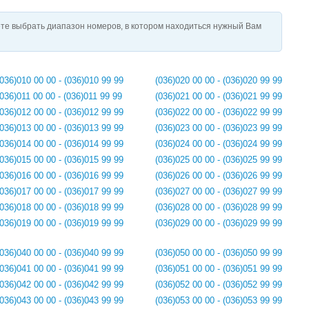
те выбрать диапазон номеров, в котором находиться нужный Вам
(036)010 00 00 - (036)010 99 99
(036)020 00 00 - (036)020 99 99
(036)011 00 00 - (036)011 99 99
(036)021 00 00 - (036)021 99 99
(036)012 00 00 - (036)012 99 99
(036)022 00 00 - (036)022 99 99
(036)013 00 00 - (036)013 99 99
(036)023 00 00 - (036)023 99 99
(036)014 00 00 - (036)014 99 99
(036)024 00 00 - (036)024 99 99
(036)015 00 00 - (036)015 99 99
(036)025 00 00 - (036)025 99 99
(036)016 00 00 - (036)016 99 99
(036)026 00 00 - (036)026 99 99
(036)017 00 00 - (036)017 99 99
(036)027 00 00 - (036)027 99 99
(036)018 00 00 - (036)018 99 99
(036)028 00 00 - (036)028 99 99
(036)019 00 00 - (036)019 99 99
(036)029 00 00 - (036)029 99 99
(036)040 00 00 - (036)040 99 99
(036)050 00 00 - (036)050 99 99
(036)041 00 00 - (036)041 99 99
(036)051 00 00 - (036)051 99 99
(036)042 00 00 - (036)042 99 99
(036)052 00 00 - (036)052 99 99
(036)043 00 00 - (036)043 99 99
(036)053 00 00 - (036)053 99 99