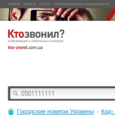
Главная
Новости
Статьи
Способы мобильного мошенничества
Городские номера Украины
Код: