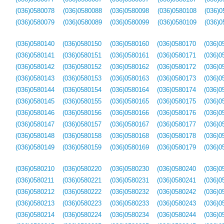
(036)0580078
(036)0580088
(036)0580098
(036)0580108
(036)0
(036)0580079
(036)0580089
(036)0580099
(036)0580109
(036)0
(036)0580140
(036)0580150
(036)0580160
(036)0580170
(036)0
(036)0580141
(036)0580151
(036)0580161
(036)0580171
(036)0
(036)0580142
(036)0580152
(036)0580162
(036)0580172
(036)0
(036)0580143
(036)0580153
(036)0580163
(036)0580173
(036)0
(036)0580144
(036)0580154
(036)0580164
(036)0580174
(036)0
(036)0580145
(036)0580155
(036)0580165
(036)0580175
(036)0
(036)0580146
(036)0580156
(036)0580166
(036)0580176
(036)0
(036)0580147
(036)0580157
(036)0580167
(036)0580177
(036)0
(036)0580148
(036)0580158
(036)0580168
(036)0580178
(036)0
(036)0580149
(036)0580159
(036)0580169
(036)0580179
(036)0
(036)0580210
(036)0580220
(036)0580230
(036)0580240
(036)0
(036)0580211
(036)0580221
(036)0580231
(036)0580241
(036)0
(036)0580212
(036)0580222
(036)0580232
(036)0580242
(036)0
(036)0580213
(036)0580223
(036)0580233
(036)0580243
(036)0
(036)0580214
(036)0580224
(036)0580234
(036)0580244
(036)0