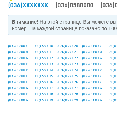
(036)XXXXXXX
(036)0580000 .. (036
Внимание!
На этой странице Вы можете в
номер. На каждой странице показано по 10
(036)0580000
(036)0580010
(036)0580020
(036)0580030
(036)0
(036)0580001
(036)0580011
(036)0580021
(036)0580031
(036)0
(036)0580002
(036)0580012
(036)0580022
(036)0580032
(036)0
(036)0580003
(036)0580013
(036)0580023
(036)0580033
(036)0
(036)0580004
(036)0580014
(036)0580024
(036)0580034
(036)0
(036)0580005
(036)0580015
(036)0580025
(036)0580035
(036)0
(036)0580006
(036)0580016
(036)0580026
(036)0580036
(036)0
(036)0580007
(036)0580017
(036)0580027
(036)0580037
(036)0
(036)0580008
(036)0580018
(036)0580028
(036)0580038
(036)0
(036)0580009
(036)0580019
(036)0580029
(036)0580039
(036)0