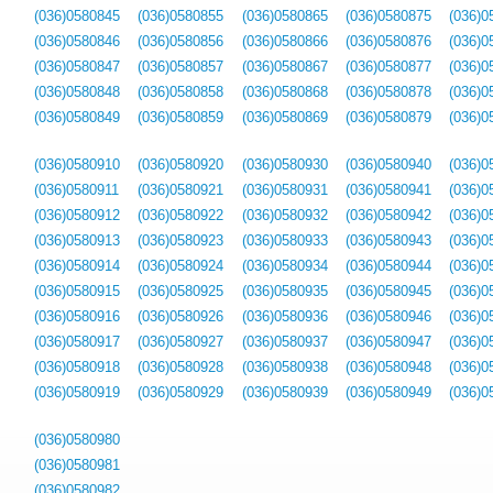
(036)0580845
(036)0580855
(036)0580865
(036)0580875
(036)0
(036)0580846
(036)0580856
(036)0580866
(036)0580876
(036)0
(036)0580847
(036)0580857
(036)0580867
(036)0580877
(036)0
(036)0580848
(036)0580858
(036)0580868
(036)0580878
(036)0
(036)0580849
(036)0580859
(036)0580869
(036)0580879
(036)0
(036)0580910
(036)0580920
(036)0580930
(036)0580940
(036)0
(036)0580911
(036)0580921
(036)0580931
(036)0580941
(036)0
(036)0580912
(036)0580922
(036)0580932
(036)0580942
(036)0
(036)0580913
(036)0580923
(036)0580933
(036)0580943
(036)0
(036)0580914
(036)0580924
(036)0580934
(036)0580944
(036)0
(036)0580915
(036)0580925
(036)0580935
(036)0580945
(036)0
(036)0580916
(036)0580926
(036)0580936
(036)0580946
(036)0
(036)0580917
(036)0580927
(036)0580937
(036)0580947
(036)0
(036)0580918
(036)0580928
(036)0580938
(036)0580948
(036)0
(036)0580919
(036)0580929
(036)0580939
(036)0580949
(036)0
(036)0580980
(036)0580981
(036)0580982