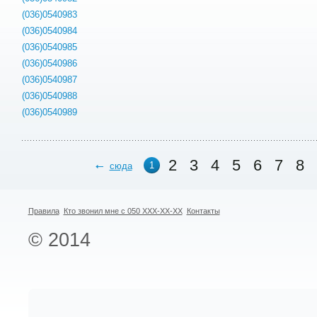
(036)0540983
(036)0540984
(036)0540985
(036)0540986
(036)0540987
(036)0540988
(036)0540989
2
3
4
5
6
7
8
1
сюда
Правила
Кто звонил мне с 050 XXX-XX-XX
Контакты
© 2014