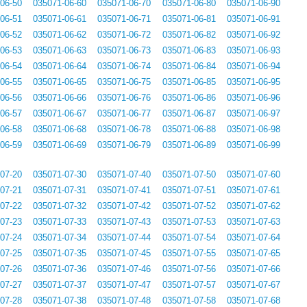
06-50
035071-06-60
035071-06-70
035071-06-80
035071-06-90
06-51
035071-06-61
035071-06-71
035071-06-81
035071-06-91
06-52
035071-06-62
035071-06-72
035071-06-82
035071-06-92
06-53
035071-06-63
035071-06-73
035071-06-83
035071-06-93
06-54
035071-06-64
035071-06-74
035071-06-84
035071-06-94
06-55
035071-06-65
035071-06-75
035071-06-85
035071-06-95
06-56
035071-06-66
035071-06-76
035071-06-86
035071-06-96
06-57
035071-06-67
035071-06-77
035071-06-87
035071-06-97
06-58
035071-06-68
035071-06-78
035071-06-88
035071-06-98
06-59
035071-06-69
035071-06-79
035071-06-89
035071-06-99
07-20
035071-07-30
035071-07-40
035071-07-50
035071-07-60
07-21
035071-07-31
035071-07-41
035071-07-51
035071-07-61
07-22
035071-07-32
035071-07-42
035071-07-52
035071-07-62
07-23
035071-07-33
035071-07-43
035071-07-53
035071-07-63
07-24
035071-07-34
035071-07-44
035071-07-54
035071-07-64
07-25
035071-07-35
035071-07-45
035071-07-55
035071-07-65
07-26
035071-07-36
035071-07-46
035071-07-56
035071-07-66
07-27
035071-07-37
035071-07-47
035071-07-57
035071-07-67
07-28
035071-07-38
035071-07-48
035071-07-58
035071-07-68