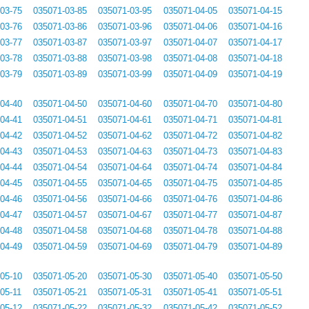
03-75
035071-03-85
035071-03-95
035071-04-05
035071-04-15
03-76
035071-03-86
035071-03-96
035071-04-06
035071-04-16
03-77
035071-03-87
035071-03-97
035071-04-07
035071-04-17
03-78
035071-03-88
035071-03-98
035071-04-08
035071-04-18
03-79
035071-03-89
035071-03-99
035071-04-09
035071-04-19
04-40
035071-04-50
035071-04-60
035071-04-70
035071-04-80
04-41
035071-04-51
035071-04-61
035071-04-71
035071-04-81
04-42
035071-04-52
035071-04-62
035071-04-72
035071-04-82
04-43
035071-04-53
035071-04-63
035071-04-73
035071-04-83
04-44
035071-04-54
035071-04-64
035071-04-74
035071-04-84
04-45
035071-04-55
035071-04-65
035071-04-75
035071-04-85
04-46
035071-04-56
035071-04-66
035071-04-76
035071-04-86
04-47
035071-04-57
035071-04-67
035071-04-77
035071-04-87
04-48
035071-04-58
035071-04-68
035071-04-78
035071-04-88
04-49
035071-04-59
035071-04-69
035071-04-79
035071-04-89
05-10
035071-05-20
035071-05-30
035071-05-40
035071-05-50
05-11
035071-05-21
035071-05-31
035071-05-41
035071-05-51
05-12
035071-05-22
035071-05-32
035071-05-42
035071-05-52