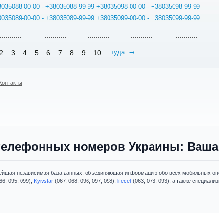
8035088-00-00 - +38035088-99-99
+38035098-00-00 - +38035098-99-99
8035089-00-00 - +38035089-99-99
+38035099-00-00 - +38035099-99-99
туда
2
3
4
5
6
7
8
9
10
Контакты
телефонных номеров Украины: Ваша 
ейшая независимая база данных, объединяющая информацию обо всех мобильных опе
66, 095, 099),
Kyivstar
(067, 068, 096, 097, 098),
lifecell
(063, 073, 093), а также специал