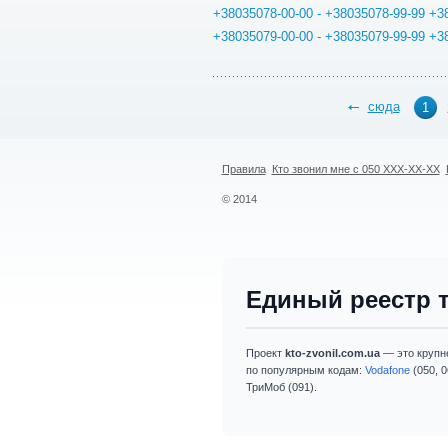
+38035078-00-00 - +38035078-99-99
+3
+38035079-00-00 - +38035079-99-99
+3
сюда
1
Правила
Кто звонил мне с 050 XXX-XX-XX
© 2014
Единый реестр 
Проект
kto-zvonil.com.ua
— это крупн
по популярным кодам:
Vodafone
(050, 0
ТриМоб (091).