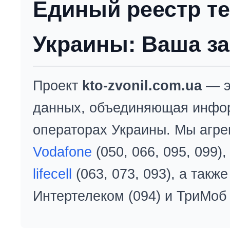
Единый реестр т
Украины: Ваша за
Проект
kto-zvonil.com.ua
— э
данных, объединяющая инфо
операторах Украины. Мы агре
Vodafone
(050, 066, 095, 099)
lifecell
(063, 073, 093), а так
Интертелеком (094) и ТриМоб 