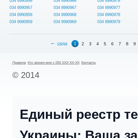
034 8990956
034 8990966
034 8990976
034 8990957
034 8990967
034 8990977
034 8990958
034 8990968
034 8990978
034 8990959
034 8990969
034 8990979
сюда
2
3
4
5
6
7
8
9
1
Правила
Кто звонил мне с 050 XXX-XX-XX
Контакты
© 2014
Единый реестр т
Украины: Ваша за