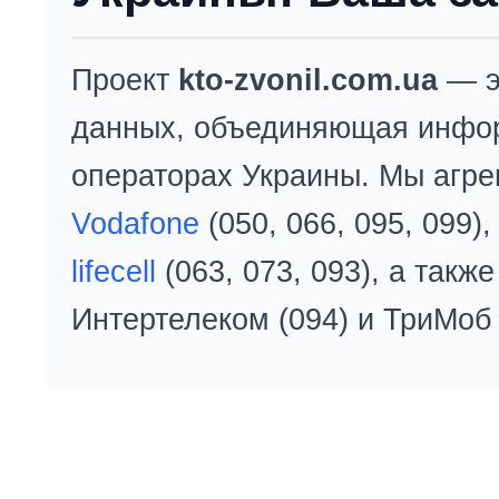
Проект
kto-zvonil.com.ua
— э
данных, объединяющая инфо
операторах Украины. Мы агре
Vodafone
(050, 066, 095, 099)
lifecell
(063, 073, 093), а так
Интертелеком (094) и ТриМоб 