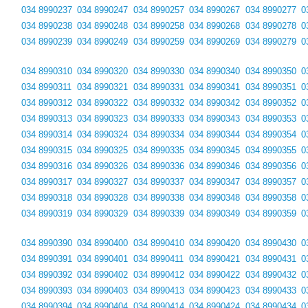
034 8990237
034 8990247
034 8990257
034 8990267
034 8990277
0
034 8990238
034 8990248
034 8990258
034 8990268
034 8990278
0
034 8990239
034 8990249
034 8990259
034 8990269
034 8990279
0
034 8990310
034 8990320
034 8990330
034 8990340
034 8990350
0
034 8990311
034 8990321
034 8990331
034 8990341
034 8990351
0
034 8990312
034 8990322
034 8990332
034 8990342
034 8990352
0
034 8990313
034 8990323
034 8990333
034 8990343
034 8990353
0
034 8990314
034 8990324
034 8990334
034 8990344
034 8990354
0
034 8990315
034 8990325
034 8990335
034 8990345
034 8990355
0
034 8990316
034 8990326
034 8990336
034 8990346
034 8990356
0
034 8990317
034 8990327
034 8990337
034 8990347
034 8990357
0
034 8990318
034 8990328
034 8990338
034 8990348
034 8990358
0
034 8990319
034 8990329
034 8990339
034 8990349
034 8990359
0
034 8990390
034 8990400
034 8990410
034 8990420
034 8990430
0
034 8990391
034 8990401
034 8990411
034 8990421
034 8990431
0
034 8990392
034 8990402
034 8990412
034 8990422
034 8990432
0
034 8990393
034 8990403
034 8990413
034 8990423
034 8990433
0
034 8990394
034 8990404
034 8990414
034 8990424
034 8990434
0