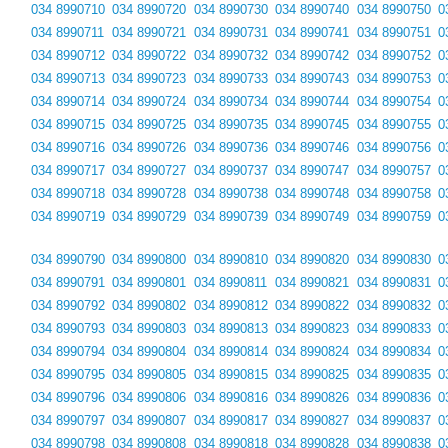
034 8990710
034 8990720
034 8990730
034 8990740
034 8990750
0
034 8990711
034 8990721
034 8990731
034 8990741
034 8990751
0
034 8990712
034 8990722
034 8990732
034 8990742
034 8990752
0
034 8990713
034 8990723
034 8990733
034 8990743
034 8990753
0
034 8990714
034 8990724
034 8990734
034 8990744
034 8990754
0
034 8990715
034 8990725
034 8990735
034 8990745
034 8990755
0
034 8990716
034 8990726
034 8990736
034 8990746
034 8990756
0
034 8990717
034 8990727
034 8990737
034 8990747
034 8990757
0
034 8990718
034 8990728
034 8990738
034 8990748
034 8990758
0
034 8990719
034 8990729
034 8990739
034 8990749
034 8990759
0
034 8990790
034 8990800
034 8990810
034 8990820
034 8990830
0
034 8990791
034 8990801
034 8990811
034 8990821
034 8990831
0
034 8990792
034 8990802
034 8990812
034 8990822
034 8990832
0
034 8990793
034 8990803
034 8990813
034 8990823
034 8990833
0
034 8990794
034 8990804
034 8990814
034 8990824
034 8990834
0
034 8990795
034 8990805
034 8990815
034 8990825
034 8990835
0
034 8990796
034 8990806
034 8990816
034 8990826
034 8990836
0
034 8990797
034 8990807
034 8990817
034 8990827
034 8990837
0
034 8990798
034 8990808
034 8990818
034 8990828
034 8990838
0