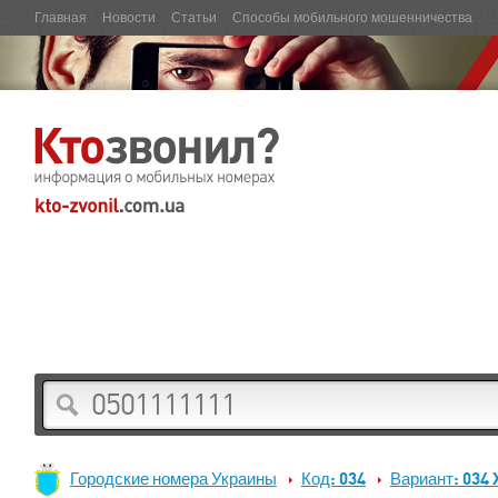
Главная
Новости
Статьи
Способы мобильного мошенничества
Городские номера Украины
Код: 034
Вариант: 034