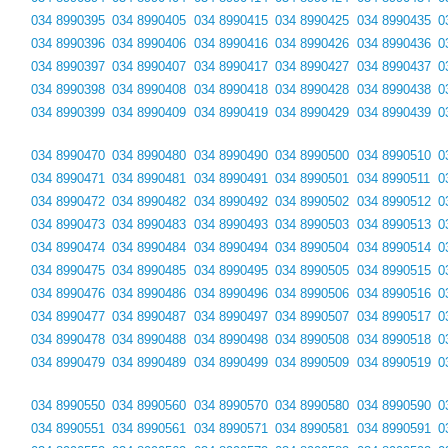
034 8990395
034 8990405
034 8990415
034 8990425
034 8990435
0
034 8990396
034 8990406
034 8990416
034 8990426
034 8990436
0
034 8990397
034 8990407
034 8990417
034 8990427
034 8990437
0
034 8990398
034 8990408
034 8990418
034 8990428
034 8990438
0
034 8990399
034 8990409
034 8990419
034 8990429
034 8990439
0
034 8990470
034 8990480
034 8990490
034 8990500
034 8990510
0
034 8990471
034 8990481
034 8990491
034 8990501
034 8990511
0
034 8990472
034 8990482
034 8990492
034 8990502
034 8990512
0
034 8990473
034 8990483
034 8990493
034 8990503
034 8990513
0
034 8990474
034 8990484
034 8990494
034 8990504
034 8990514
0
034 8990475
034 8990485
034 8990495
034 8990505
034 8990515
0
034 8990476
034 8990486
034 8990496
034 8990506
034 8990516
0
034 8990477
034 8990487
034 8990497
034 8990507
034 8990517
0
034 8990478
034 8990488
034 8990498
034 8990508
034 8990518
0
034 8990479
034 8990489
034 8990499
034 8990509
034 8990519
0
034 8990550
034 8990560
034 8990570
034 8990580
034 8990590
0
034 8990551
034 8990561
034 8990571
034 8990581
034 8990591
0