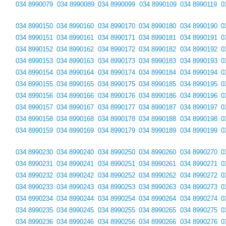
034 8990079
034 8990089
034 8990099
034 8990109
034 8990119
0
034 8990150
034 8990160
034 8990170
034 8990180
034 8990190
0
034 8990151
034 8990161
034 8990171
034 8990181
034 8990191
0
034 8990152
034 8990162
034 8990172
034 8990182
034 8990192
0
034 8990153
034 8990163
034 8990173
034 8990183
034 8990193
0
034 8990154
034 8990164
034 8990174
034 8990184
034 8990194
0
034 8990155
034 8990165
034 8990175
034 8990185
034 8990195
0
034 8990156
034 8990166
034 8990176
034 8990186
034 8990196
0
034 8990157
034 8990167
034 8990177
034 8990187
034 8990197
0
034 8990158
034 8990168
034 8990178
034 8990188
034 8990198
0
034 8990159
034 8990169
034 8990179
034 8990189
034 8990199
0
034 8990230
034 8990240
034 8990250
034 8990260
034 8990270
0
034 8990231
034 8990241
034 8990251
034 8990261
034 8990271
0
034 8990232
034 8990242
034 8990252
034 8990262
034 8990272
0
034 8990233
034 8990243
034 8990253
034 8990263
034 8990273
0
034 8990234
034 8990244
034 8990254
034 8990264
034 8990274
0
034 8990235
034 8990245
034 8990255
034 8990265
034 8990275
0
034 8990236
034 8990246
034 8990256
034 8990266
034 8990276
0