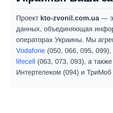
Проект
kto-zvonil.com.ua
— э
данных, объединяющая инфо
операторах Украины. Мы агре
Vodafone
(050, 066, 095, 099)
lifecell
(063, 073, 093), а так
Интертелеком (094) и ТриМоб 