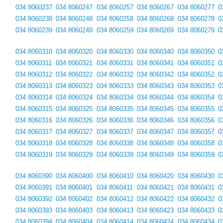
034 8060237
034 8060247
034 8060257
034 8060267
034 8060277
0
034 8060238
034 8060248
034 8060258
034 8060268
034 8060278
0
034 8060239
034 8060249
034 8060259
034 8060269
034 8060279
0
034 8060310
034 8060320
034 8060330
034 8060340
034 8060350
0
034 8060311
034 8060321
034 8060331
034 8060341
034 8060351
0
034 8060312
034 8060322
034 8060332
034 8060342
034 8060352
0
034 8060313
034 8060323
034 8060333
034 8060343
034 8060353
0
034 8060314
034 8060324
034 8060334
034 8060344
034 8060354
0
034 8060315
034 8060325
034 8060335
034 8060345
034 8060355
0
034 8060316
034 8060326
034 8060336
034 8060346
034 8060356
0
034 8060317
034 8060327
034 8060337
034 8060347
034 8060357
0
034 8060318
034 8060328
034 8060338
034 8060348
034 8060358
0
034 8060319
034 8060329
034 8060339
034 8060349
034 8060359
0
034 8060390
034 8060400
034 8060410
034 8060420
034 8060430
0
034 8060391
034 8060401
034 8060411
034 8060421
034 8060431
0
034 8060392
034 8060402
034 8060412
034 8060422
034 8060432
0
034 8060393
034 8060403
034 8060413
034 8060423
034 8060433
0
034 8060394
034 8060404
034 8060414
034 8060424
034 8060434
0