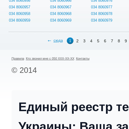
034 8060956
034 8060966
034 8060976
034 8060957
034 8060967
034 8060977
034 8060958
034 8060968
034 8060978
034 8060959
034 8060969
034 8060979
сюда
2
3
4
5
6
7
8
9
1
Правила
Кто звонил мне с 050 XXX-XX-XX
Контакты
© 2014
Единый реестр т
Украины: Ваша за