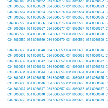
034 8060552
034 8060562
034 8060572
034 8060582
034 8060592
0
034 8060553
034 8060563
034 8060573
034 8060583
034 8060593
0
034 8060554
034 8060564
034 8060574
034 8060584
034 8060594
0
034 8060555
034 8060565
034 8060575
034 8060585
034 8060595
0
034 8060556
034 8060566
034 8060576
034 8060586
034 8060596
0
034 8060557
034 8060567
034 8060577
034 8060587
034 8060597
0
034 8060558
034 8060568
034 8060578
034 8060588
034 8060598
0
034 8060559
034 8060569
034 8060579
034 8060589
034 8060599
0
034 8060630
034 8060640
034 8060650
034 8060660
034 8060670
0
034 8060631
034 8060641
034 8060651
034 8060661
034 8060671
0
034 8060632
034 8060642
034 8060652
034 8060662
034 8060672
0
034 8060633
034 8060643
034 8060653
034 8060663
034 8060673
0
034 8060634
034 8060644
034 8060654
034 8060664
034 8060674
0
034 8060635
034 8060645
034 8060655
034 8060665
034 8060675
0
034 8060636
034 8060646
034 8060656
034 8060666
034 8060676
0
034 8060637
034 8060647
034 8060657
034 8060667
034 8060677
0
034 8060638
034 8060648
034 8060658
034 8060668
034 8060678
0
034 8060639
034 8060649
034 8060659
034 8060669
034 8060679
0