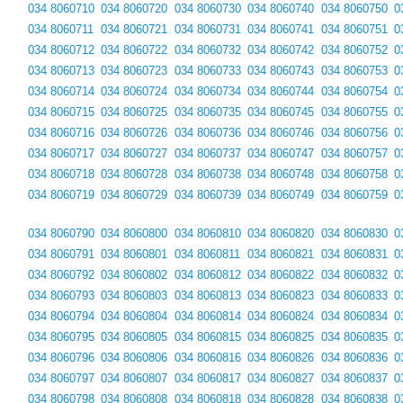
034 8060710
034 8060720
034 8060730
034 8060740
034 8060750
0
034 8060711
034 8060721
034 8060731
034 8060741
034 8060751
0
034 8060712
034 8060722
034 8060732
034 8060742
034 8060752
0
034 8060713
034 8060723
034 8060733
034 8060743
034 8060753
0
034 8060714
034 8060724
034 8060734
034 8060744
034 8060754
0
034 8060715
034 8060725
034 8060735
034 8060745
034 8060755
0
034 8060716
034 8060726
034 8060736
034 8060746
034 8060756
0
034 8060717
034 8060727
034 8060737
034 8060747
034 8060757
0
034 8060718
034 8060728
034 8060738
034 8060748
034 8060758
0
034 8060719
034 8060729
034 8060739
034 8060749
034 8060759
0
034 8060790
034 8060800
034 8060810
034 8060820
034 8060830
0
034 8060791
034 8060801
034 8060811
034 8060821
034 8060831
0
034 8060792
034 8060802
034 8060812
034 8060822
034 8060832
0
034 8060793
034 8060803
034 8060813
034 8060823
034 8060833
0
034 8060794
034 8060804
034 8060814
034 8060824
034 8060834
0
034 8060795
034 8060805
034 8060815
034 8060825
034 8060835
0
034 8060796
034 8060806
034 8060816
034 8060826
034 8060836
0
034 8060797
034 8060807
034 8060817
034 8060827
034 8060837
0
034 8060798
034 8060808
034 8060818
034 8060828
034 8060838
0