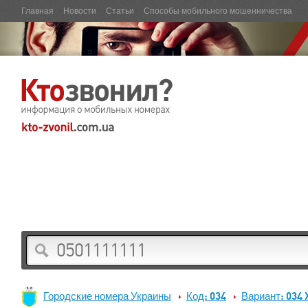
Главная
Новости
Статьи
Способы мобильного мошенничества
Городские номера Украины
Код: 034
Вариант: 034