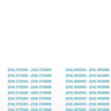
(034) 0700000 - (034) 0709999
(034) 0800000 - (034) 0809999
(034) 0710000 - (034) 0719999
(034) 0810000 - (034) 0819999
(034) 0720000 - (034) 0729999
(034) 0820000 - (034) 0829999
(034) 0730000 - (034) 0739999
(034) 0830000 - (034) 0839999
(034) 0740000 - (034) 0749999
(034) 0840000 - (034) 0849999
(034) 0750000 - (034) 0759999
(034) 0850000 - (034) 0859999
(034) 0760000 - (034) 0769999
(034) 0860000 - (034) 0869999
(034) 0770000 - (034) 0779999
(034) 0870000 - (034) 0879999