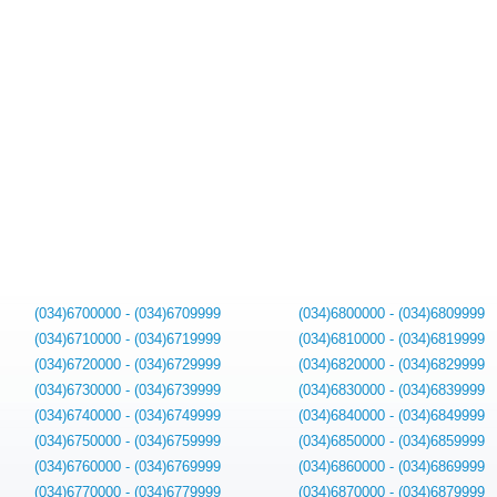
(034)6700000 - (034)6709999
(034)6800000 - (034)6809999
(034)6710000 - (034)6719999
(034)6810000 - (034)6819999
(034)6720000 - (034)6729999
(034)6820000 - (034)6829999
(034)6730000 - (034)6739999
(034)6830000 - (034)6839999
(034)6740000 - (034)6749999
(034)6840000 - (034)6849999
(034)6750000 - (034)6759999
(034)6850000 - (034)6859999
(034)6760000 - (034)6769999
(034)6860000 - (034)6869999
(034)6770000 - (034)6779999
(034)6870000 - (034)6879999