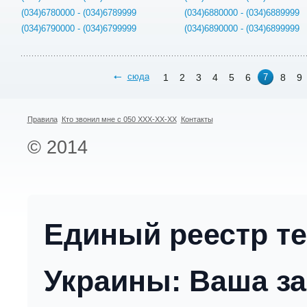
(034)6780000 - (034)6789999
(034)6880000 - (034)6889999
(034)6790000 - (034)6799999
(034)6890000 - (034)6899999
сюда
1
2
3
4
5
6
8
9
7
Правила
Кто звонил мне с 050 XXX-XX-XX
Контакты
© 2014
Единый реестр т
Украины: Ваша за