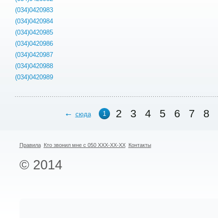
(034)0420983
(034)0420984
(034)0420985
(034)0420986
(034)0420987
(034)0420988
(034)0420989
2
3
4
5
6
7
8
1
сюда
Правила
Кто звонил мне с 050 XXX-XX-XX
Контакты
© 2014