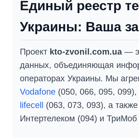
Единый реестр т
Украины: Ваша за
Проект
kto-zvonil.com.ua
— э
данных, объединяющая инфо
операторах Украины. Мы агре
Vodafone
(050, 066, 095, 099)
lifecell
(063, 073, 093), а так
Интертелеком (094) и ТриМоб 