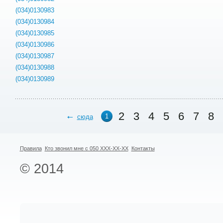
(034)0130983
(034)0130984
(034)0130985
(034)0130986
(034)0130987
(034)0130988
(034)0130989
2
3
4
5
6
7
8
1
сюда
Правила
Кто звонил мне с 050 XXX-XX-XX
Контакты
© 2014