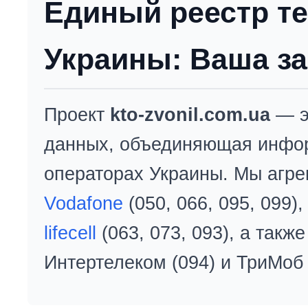
Единый реестр т
Украины: Ваша за
Проект
kto-zvonil.com.ua
— э
данных, объединяющая инфо
операторах Украины. Мы агре
Vodafone
(050, 066, 095, 099)
lifecell
(063, 073, 093), а так
Интертелеком (094) и ТриМоб 