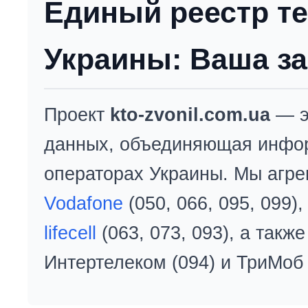
Единый реестр т
Украины: Ваша за
Проект
kto-zvonil.com.ua
— э
данных, объединяющая инфо
операторах Украины. Мы агре
Vodafone
(050, 066, 095, 099)
lifecell
(063, 073, 093), а так
Интертелеком (094) и ТриМоб 