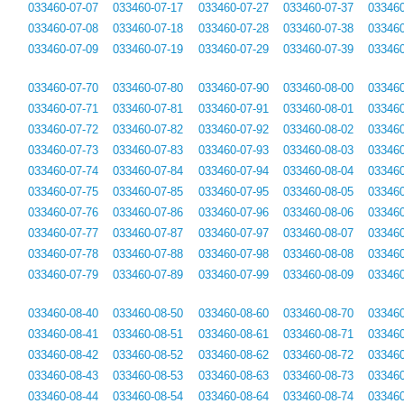
033460-07-07
033460-07-17
033460-07-27
033460-07-37
033460
033460-07-08
033460-07-18
033460-07-28
033460-07-38
033460
033460-07-09
033460-07-19
033460-07-29
033460-07-39
033460
033460-07-70
033460-07-80
033460-07-90
033460-08-00
033460
033460-07-71
033460-07-81
033460-07-91
033460-08-01
033460
033460-07-72
033460-07-82
033460-07-92
033460-08-02
033460
033460-07-73
033460-07-83
033460-07-93
033460-08-03
033460
033460-07-74
033460-07-84
033460-07-94
033460-08-04
033460
033460-07-75
033460-07-85
033460-07-95
033460-08-05
033460
033460-07-76
033460-07-86
033460-07-96
033460-08-06
033460
033460-07-77
033460-07-87
033460-07-97
033460-08-07
033460
033460-07-78
033460-07-88
033460-07-98
033460-08-08
033460
033460-07-79
033460-07-89
033460-07-99
033460-08-09
033460
033460-08-40
033460-08-50
033460-08-60
033460-08-70
033460
033460-08-41
033460-08-51
033460-08-61
033460-08-71
033460
033460-08-42
033460-08-52
033460-08-62
033460-08-72
033460
033460-08-43
033460-08-53
033460-08-63
033460-08-73
033460
033460-08-44
033460-08-54
033460-08-64
033460-08-74
033460