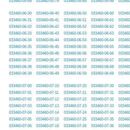
033460-05-69
033460-05-79
033460-05-89
033460-05-99
033460
033460-06-30
033460-06-40
033460-06-50
033460-06-60
033460
033460-06-31
033460-06-41
033460-06-51
033460-06-61
033460
033460-06-32
033460-06-42
033460-06-52
033460-06-62
033460
033460-06-33
033460-06-43
033460-06-53
033460-06-63
033460
033460-06-34
033460-06-44
033460-06-54
033460-06-64
033460
033460-06-35
033460-06-45
033460-06-55
033460-06-65
033460
033460-06-36
033460-06-46
033460-06-56
033460-06-66
033460
033460-06-37
033460-06-47
033460-06-57
033460-06-67
033460
033460-06-38
033460-06-48
033460-06-58
033460-06-68
033460
033460-06-39
033460-06-49
033460-06-59
033460-06-69
033460
033460-07-00
033460-07-10
033460-07-20
033460-07-30
033460
033460-07-01
033460-07-11
033460-07-21
033460-07-31
033460
033460-07-02
033460-07-12
033460-07-22
033460-07-32
033460
033460-07-03
033460-07-13
033460-07-23
033460-07-33
033460
033460-07-04
033460-07-14
033460-07-24
033460-07-34
033460
033460-07-05
033460-07-15
033460-07-25
033460-07-35
033460
033460-07-06
033460-07-16
033460-07-26
033460-07-36
033460