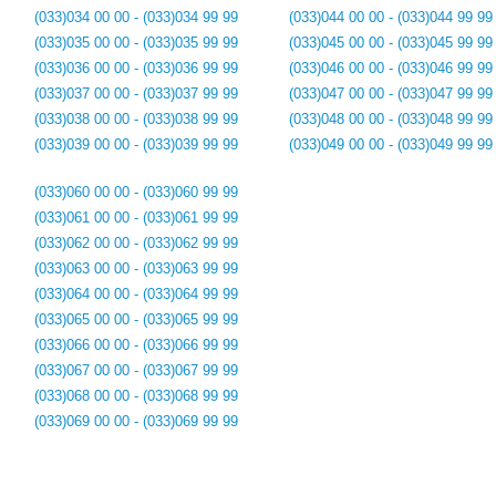
(033)034 00 00 - (033)034 99 99
(033)044 00 00 - (033)044 99 99
(033)035 00 00 - (033)035 99 99
(033)045 00 00 - (033)045 99 99
(033)036 00 00 - (033)036 99 99
(033)046 00 00 - (033)046 99 99
(033)037 00 00 - (033)037 99 99
(033)047 00 00 - (033)047 99 99
(033)038 00 00 - (033)038 99 99
(033)048 00 00 - (033)048 99 99
(033)039 00 00 - (033)039 99 99
(033)049 00 00 - (033)049 99 99
(033)060 00 00 - (033)060 99 99
(033)061 00 00 - (033)061 99 99
(033)062 00 00 - (033)062 99 99
(033)063 00 00 - (033)063 99 99
(033)064 00 00 - (033)064 99 99
(033)065 00 00 - (033)065 99 99
(033)066 00 00 - (033)066 99 99
(033)067 00 00 - (033)067 99 99
(033)068 00 00 - (033)068 99 99
(033)069 00 00 - (033)069 99 99