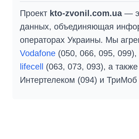
Проект
kto-zvonil.com.ua
— э
данных, объединяющая инфо
операторах Украины. Мы агре
Vodafone
(050, 066, 095, 099)
lifecell
(063, 073, 093), а так
Интертелеком (094) и ТриМоб 