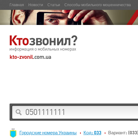
Главная
Новости
Статьи
Способы мобильного мошенничества
Городские номера Украины
Код: 033
Вариант: (033