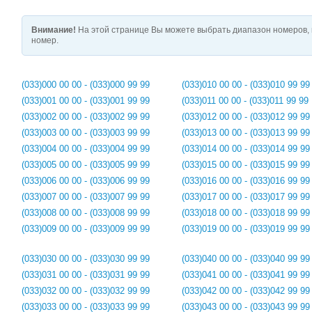
Внимание!
На этой странице Вы можете выбрать диапазон номеров, 
номер.
(033)000 00 00 - (033)000 99 99
(033)010 00 00 - (033)010 99 99
(033)001 00 00 - (033)001 99 99
(033)011 00 00 - (033)011 99 99
(033)002 00 00 - (033)002 99 99
(033)012 00 00 - (033)012 99 99
(033)003 00 00 - (033)003 99 99
(033)013 00 00 - (033)013 99 99
(033)004 00 00 - (033)004 99 99
(033)014 00 00 - (033)014 99 99
(033)005 00 00 - (033)005 99 99
(033)015 00 00 - (033)015 99 99
(033)006 00 00 - (033)006 99 99
(033)016 00 00 - (033)016 99 99
(033)007 00 00 - (033)007 99 99
(033)017 00 00 - (033)017 99 99
(033)008 00 00 - (033)008 99 99
(033)018 00 00 - (033)018 99 99
(033)009 00 00 - (033)009 99 99
(033)019 00 00 - (033)019 99 99
(033)030 00 00 - (033)030 99 99
(033)040 00 00 - (033)040 99 99
(033)031 00 00 - (033)031 99 99
(033)041 00 00 - (033)041 99 99
(033)032 00 00 - (033)032 99 99
(033)042 00 00 - (033)042 99 99
(033)033 00 00 - (033)033 99 99
(033)043 00 00 - (033)043 99 99