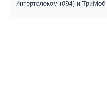
Интертелеком (094) и ТриМоб 