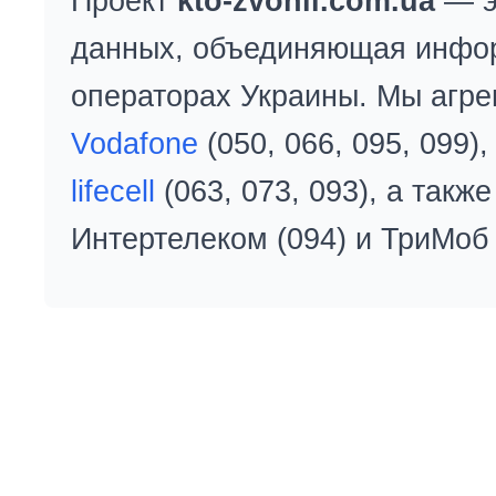
Проект
kto-zvonil.com.ua
— э
данных, объединяющая инфо
операторах Украины. Мы агре
Vodafone
(050, 066, 095, 099)
lifecell
(063, 073, 093), а так
Интертелеком (094) и ТриМоб 