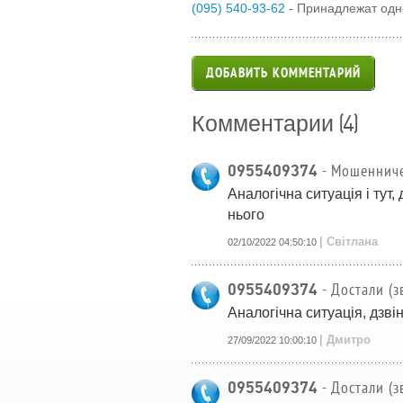
(095) 540-93-62
- Принадлежат од
ДОБАВИТЬ КОММЕНТАРИЙ
(4)
Комментарии
0955409374
- Мошеннич
Аналогічна ситуація і тут,
нього
| Світлана
02/10/2022 04:50:10
0955409374
- Достали (з
Аналогічна ситуація, дзвін
| Дмитро
27/09/2022 10:00:10
0955409374
- Достали (з