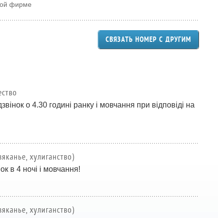
ной фирме
СВЯЗАТЬ НОМЕР С ДРУГИМ
ество
 дзвінок о 4.30 годині ранку і мовчання при відповіді на
вяканье, хулиганство)
ок в 4 ночі і мовчання!
вяканье, хулиганство)