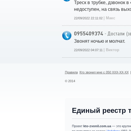
Треск в трубке, дзвонок 
недоступен, на связь вых
| Макс
22/09/2022 22:11:02
0955409374
- Достали (з
Звонят ночью и молчат.
| Виктор
22/09/2022 04:07:11
Правила
Кто звонил мне с 050 XXX-XX-XX
© 2014
Единый реестр 
Проект
kto-zvonil.com.ua
— это крупн