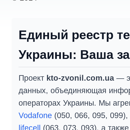
Единый реестр т
Украины: Ваша за
Проект
kto-zvonil.com.ua
— э
данных, объединяющая инфо
операторах Украины. Мы агре
Vodafone
(050, 066, 095, 099)
lifecell
(063, 073, 093), а так