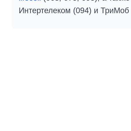
Интертелеком (094) и ТриМоб 