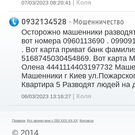
| Коля
07/03/2023 08:20:41
0932134528
- Мошенничество
Осторожно машенники разводят
вот номера 0960113690 . 09909
. Вот карта приват банк фамил
5168745030454869. Вот карта 
Олена 4441114403197732 Маш
Машенники г Киев ул.Пожарског
Квартира 5 Разводят людей на 
| Коля
06/03/2023 13:16:27
Правила
Кто звонил мне с 050 XXX-XX-XX
Контакты
© 2014