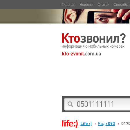
Главная
Новости
Статьи
Способы 
Life :)
Код: 093
017