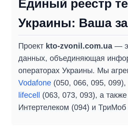
Единый реестр т
Украины: Ваша за
Проект
kto-zvonil.com.ua
— э
данных, объединяющая инфо
операторах Украины. Мы агре
Vodafone
(050, 066, 095, 099)
lifecell
(063, 073, 093), а так
Интертелеком (094) и ТриМоб 