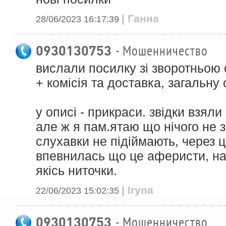
| Ганна
28/06/2023 16:17:39
0930130753
- Мошенничество
вислали посилку зі зворотньою 
+ комісія та доставка, загальну 
у описі - прикраси. звідки взяли 
але ж я пам.ятаю що нічого не 
слухавки не підіймають, через 
впевнилась що це аферисти, н
якісь ниточки.
| Iryna
22/06/2023 15:02:35
0930130753
- Мошенничество