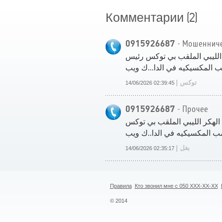
(2)
Комментарии
0915926687
- Мошеннич
الليبي الملقب بي توكس رئيس
 المكسيكيه في الدا...ك ويب
| توكس
14/06/2026 02:39:45
0915926687
- Прочее
لهكر الليبي الملقب بي توكس
ب المكسيكيه في الدا..ك ويب
| بغل
14/06/2026 02:35:17
Правила
Кто звонил мне с 050 XXX-XX-XX
© 2014