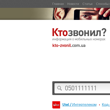
Главная
Новости
Статьи
Способы 
Utel / Интертелеком
Код: