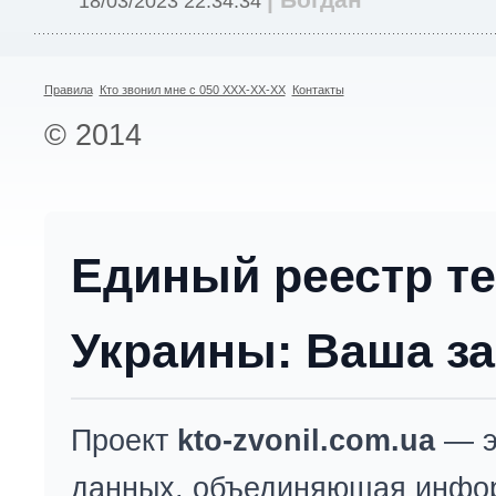
18/03/2023 22:34:34
Правила
Кто звонил мне с 050 XXX-XX-XX
Контакты
© 2014
Единый реестр т
Украины: Ваша за
Проект
kto-zvonil.com.ua
— э
данных, объединяющая инфо