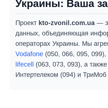
Украины: Ваша за
Проект
kto-zvonil.com.ua
— э
данных, объединяющая инфо
операторах Украины. Мы агре
Vodafone
(050, 066, 095, 099)
lifecell
(063, 073, 093), а так
Интертелеком (094) и ТриМоб 