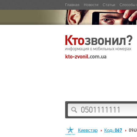
Главная
Новости
Статьи
Способы 
Киевстар
Код: 067
094